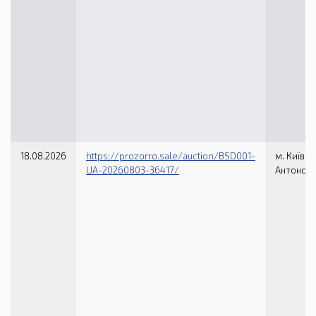
18.08.2026
https://prozorro.sale/auction/BSD001-
м. Київ, в
UA-20260803-36417/
Антонови