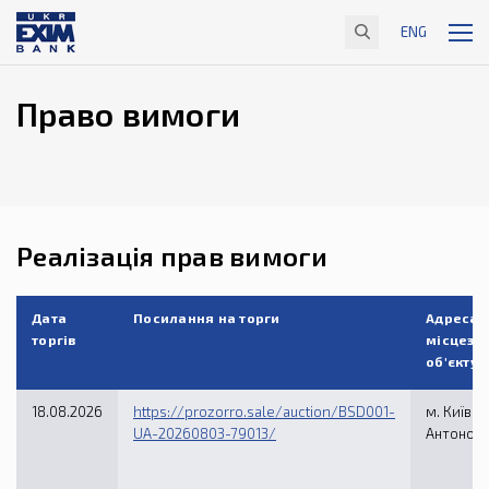
ENG
Право вимоги
Реалізація прав вимоги
Дата
Посилання на торги
Адреса
торгів
місцезн
об'єкту
18.08.2026
https://prozorro.sale/auction/BSD001-
м. Київ, в
UA-20260803-79013/
Антонови