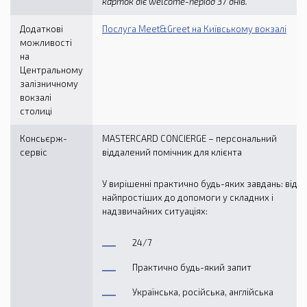
карток діє welcome-період 37 днів
.
Додаткові
Послуга Meet&Greet на Київському вокзалі
можливості
на
Центральному
залізничному
вокзалі
столиці
Консьєрж-
MASTERCARD CONCIERGE – персональний
сервіс
віддалений помічник для клієнта
У вирішенні практично будь-яких завдань: від
найпростіших до допомоги у складних і
надзвичайних ситуаціях:
24/7
Практично будь-який запит
Українська, російська, англійська