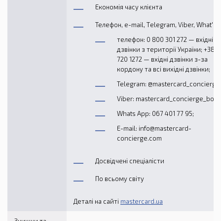
Економія часу клієнта
Телефон, e-mail, Тelegram, Viber, What's 
телефон: 0 800 301 272 — вхідні
дзвінки з території України; +38 
720 1272 — вхідні дзвінки з-за
кордону та всі вихідні дзвінки;
Telegram: @mastercard_concierge
Viber: mastercard_concierge_bot;
Whats App: 067 401 77 95;
E-mail: info@mastercard-
concierge.com
Досвідчені спеціалісти
По всьому світу
Деталі на сайті
mastercard.ua