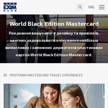
ENG
World Black Edition Mastercard
Поєднання вишуканого дизайну та привілеїв,
здатних задовольнити очікування найбільш
вимогливих і заможних держателів пластикових
карток World Black Edition Mastercard.
02
ПРОГРАМА MASTERCARD БІЛЬШЕ