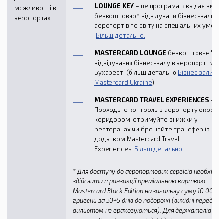
LOUNGE KEY
– це програма, яка дає змо
можливості в
безкоштовно* відвідувати бізнес-зали
аеропортах
аеропортів по світу на спеціальних умов
Більш детально.
MASTERCARD LOUNGE
безкоштовне*
відвідування бізнес-залу в аеропорті м.
Бухарест (більш детально
Бізнес зали |
Mastercard Ukraine
).
MASTERCARD
TRAVEL
EXPERIENCES
–
Проходьте контроль в аеропорту окре
коридором, отримуйте знижки у
ресторанах чи бронюйте трансфер із
додатком Mastercard Travel
Experiences.
Більш детально.
*
Для доступу до аеропортових сервісів необхід
здійснити транзакції преміальною карткою
Mastercard Black Edition на загальну суму 10 000
гривень за 30+5 днів до подорожі (вихідні перед
вильотом не враховуються). Для держателів н