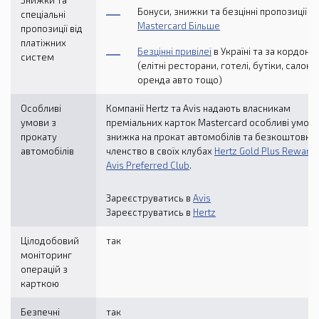
Знижки та
Бонуси, знижки та безцінні пропозиції
спеціальні
Mastercard Більше
пропозиції від
платіжних
Безцінні привілеї
в Україні та за кордоно
систем
(елітні ресторани, готелі, бутіки, салони,
оренда авто тощо)
Особливі
Компанії Hertz та Avis надають власникам
умови з
преміальних карток Mastercard особливі умови
прокату
знижка на прокат автомобілів та безкоштовне
автомобілів
членство в своїх клубах
Hertz Gold Plus Reward
Avis Preferred Club
.
Зареєструватись в
Avis
Зареєструватись в
Hertz
Цілодобовий
так
моніторинг
операцій з
карткою
Безпечні
так