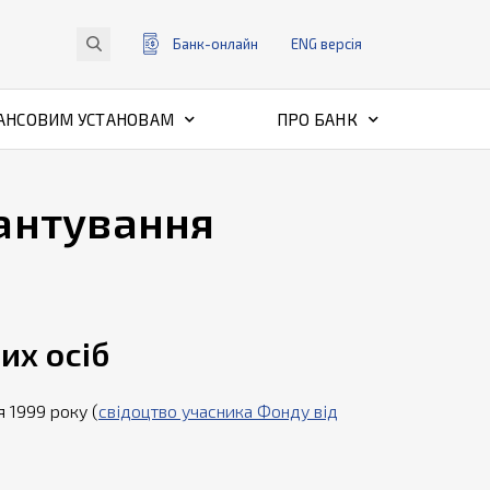
Банк-онлайн
ENG
версiя
АНСОВИМ УСТАНОВАМ
ПРО БАНК
рантування
их осіб
 1999 року (
свідоцтво учасника Фонду від