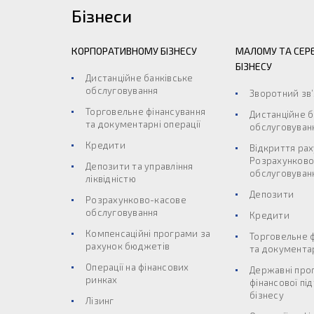
Бізнеси
КОРПОРАТИВНОМУ БІЗНЕСУ
МАЛОМУ ТА СЕР
БІЗНЕСУ
Дистанційне банківське
обслуговування
Зворотний зв
Торговельне фінансування
Дистанційне б
та документарні операції
обслуговуван
Кредити
Відкриття рах
Розрахунково
Депозити та управління
обслуговуван
ліквідністю
Депозити
Розрахунково-касове
обслуговування
Кредити
Компенсаційні програми за
Торговельне 
рахунок бюджетів
та документар
Операції на фінансових
Державні про
ринках
фінансової пі
бізнесу
Лізинг