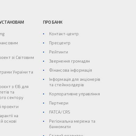
 УСТАНОВАМ
ПРО БАНК
ing
Контакт-центр
інансовим
Пресцентр
Рейтинги
роект зі Світовим
Звернення громадян
Фінансова інформація
ограми України та
Інформація для акціонерів
та стейкхолдерів
роєкт з ЄІБ для
тетів та
Корпоративне управління
ого сектору
Партнери
і проекти
FATCA/CRS
арантії на
й основі
Регіональна мережа та
банкомати
Сталий розвиток