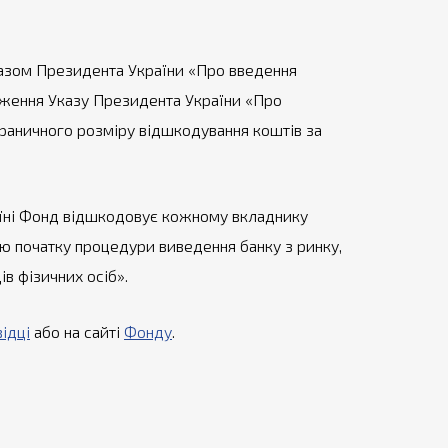
Указом Президента України «Про введення
дження Указу Президента України «Про
 граничного розміру відшкодування коштів за
країні Фонд відшкодовує кожному вкладнику
ню початку процедури виведення банку з ринку,
в фізичних осіб».
ідці
або на сайті
Фонду
.