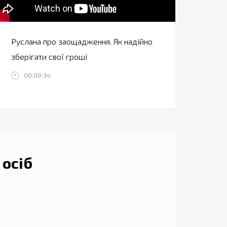
Руслана про заощадження. Як надійно
Ахте
зберігати свої гроші
банк
00:00:34
0
осіб