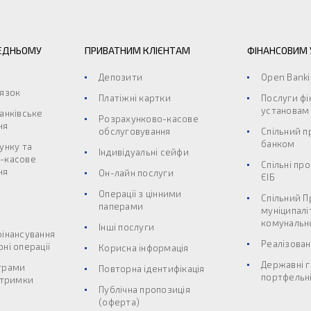
ЕДНЬОМУ
ПРИВАТНИМ КЛІЄНТАМ
ФІНАНСОВИМ
Депозити
Open Bank
’язок
Платіжні картки
Послуги ф
установам
анківське
Розрахунково-касове
ня
обслуговування
Спільний п
банком
унку та
Індивідуальні сейфи
-касове
Спільні пр
ня
Он-лайн послуги
ЄІБ
Операції з цінними
Спільний П
паперами
муніципалі
комунальн
Інші послуги
фінансування
Реалізован
ні операції
Корисна інформація
Державні г
грами
Повторна ідентифікація
портфельні
дтримки
Публічна пропозиція
(оферта)