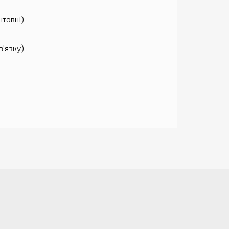
штовні)
в'язку)