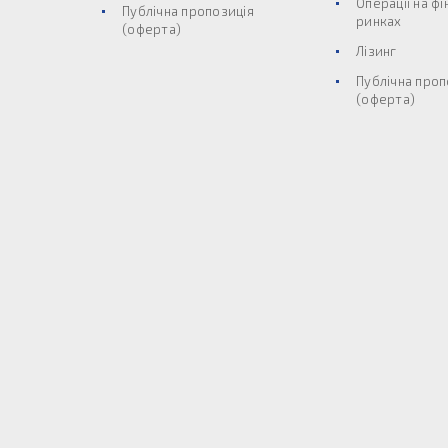
Операції на ф
Публічна пропозиція
ринках
(оферта)
Лізинг
Публічна проп
(оферта)