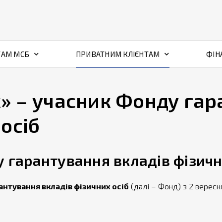
ТАМ МСБ
ПРИВАТНИМ КЛІЄНТАМ
ФІН
» – учасник Фонду га
осіб
 гарантування вкладів фізичн
антування вкладів фізичних осіб
(далі – Фонд) з 2 вересня