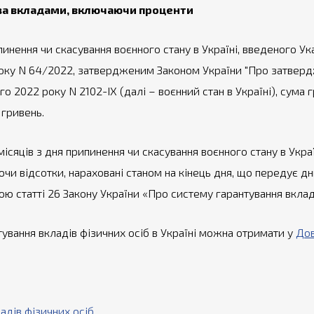
 за вкладами, включаючи проценти
ипинення чи скасування воєнного стану в Україні, введеного 
 року N 64/2022, затвердженим Законом України "Про затвер
го 2022 року N 2102-IX (далі – воєнний стан в Україні), сума
гривень.
х місяців з дня припинення чи скасування воєнного стану в У
чи відсотки, нараховані станом на кінець дня, що передує д
ю статті 26 Закону України «Про систему гарантування вкладі
ування вкладів фізичних осіб в Україні можна отримати у
Дов
адів фізичних осіб