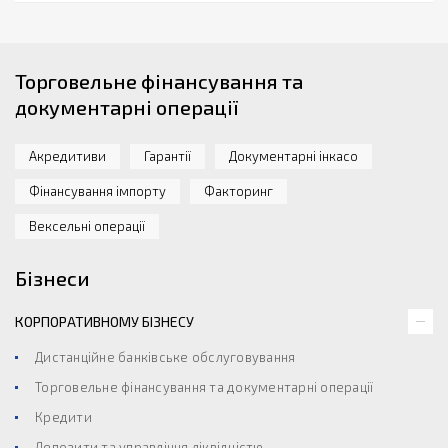
Торговельне фінансування та
документарні операції
Акредитиви
Гарантії
Документарні інкасо
Фінансування імпорту
Факторинг
Вексельні операції
Бізнеси
КОРПОРАТИВНОМУ БІЗНЕСУ
Дистанційне банківське обслуговування
Торговельне фінансування та документарні операції
Кредити
Депозити та управління ліквідністю