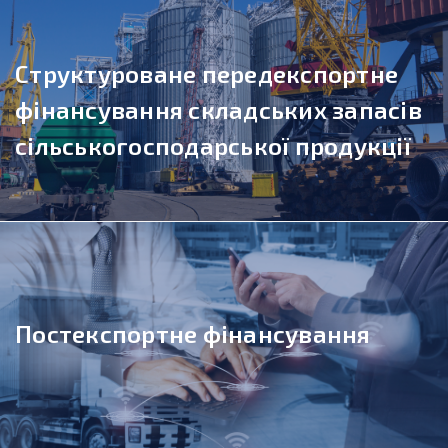
Структуроване передекспортне
фінансування складських запасів
сільськогосподарської продукції
Постекспортне фінансування