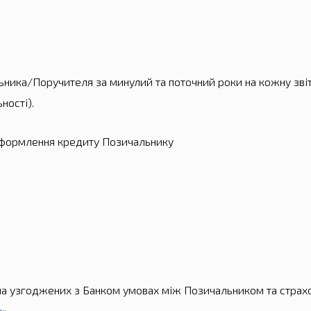
ника/Поручителя за минулий та поточний роки на кожну звіт
ності).
формлення кредиту Позичальнику
 на узгоджених з Банком умовах між Позичальником та страх
к»