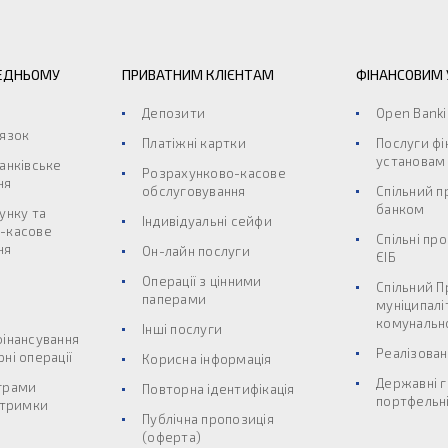
ЕДНЬОМУ
ПРИВАТНИМ КЛІЄНТАМ
ФІНАНСОВИМ
Депозити
Open Bank
’язок
Платіжні картки
Послуги ф
установам
анківське
Розрахунково-касове
ня
обслуговування
Спільний п
банком
унку та
Індивідуальні сейфи
-касове
Спільні пр
ня
Он-лайн послуги
ЄІБ
Операції з цінними
Спільний П
паперами
муніципалі
комунальн
Інші послуги
фінансування
Реалізован
ні операції
Корисна інформація
Державні г
грами
Повторна ідентифікація
портфельні
дтримки
Публічна пропозиція
(оферта)