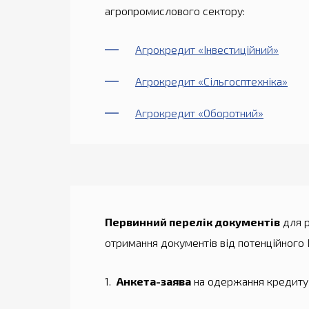
агропромислового сектору:
Агрокредит «Інвестиційний»
Агрокредит «Сільгосптехніка»
Агрокредит «Оборотний»
Первинний перелік документів
для р
отримання документів від потенційного 
1.
Анкета-заява
на одержання кредиту