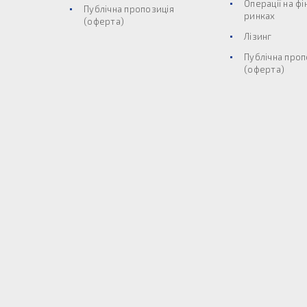
Операції на ф
Публічна пропозиція
ринках
(оферта)
Лізинг
Публічна проп
(оферта)