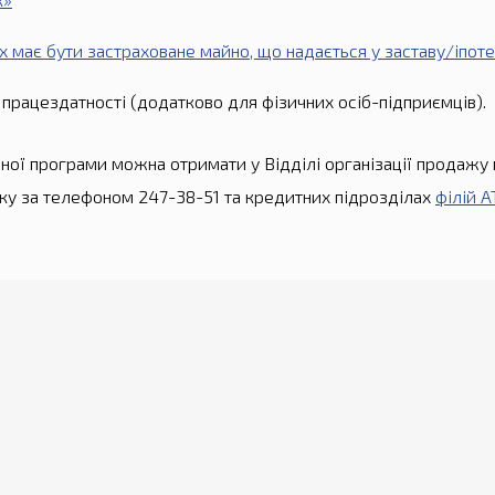
их має бути застраховане майно, що надається у заставу/іпот
 працездатності (додатково для фізичних осіб-підприємців).
ої програми можна отримати у Відділі організації продажу 
нку за телефоном 247-38-51 та кредитних підрозділах
філій 