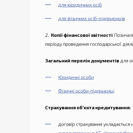
для юридичних осіб
для фізичних осіб-підприємців
2.
Копії фінансової звітності
Позичаль
періоду проведення господарської діяль
Загальний перелік документів
для о
Юридичні особи
Фізичні особи-підприємці
Страхування об'єкта кредитування:
договір страхування укладається
акредитованих в АТ «Укрексімбан