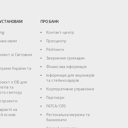
 УСТАНОВАМ
ПРО БАНК
ing
Контакт-центр
інансовим
Пресцентр
Рейтинги
роект зі Світовим
Звернення громадян
Фінансова інформація
ограми України та
Інформація для акціонерів
та стейкхолдерів
роєкт з ЄІБ для
тетів та
Корпоративне управління
ого сектору
Партнери
і проекти
FATCA/CRS
арантії на
й основі
Регіональна мережа та
банкомати