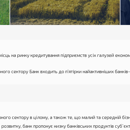
ісць на ринку кредитування підприємств усіх галузей економі
рного сектору Банк входить до п’ятірки найактивніших банків
ого сектору в цілому, а також те, що малий та середній біз
 розвитку, банк пропонує низку банківських продуктів суб`єк