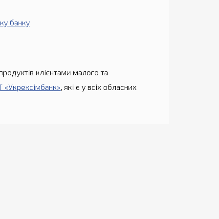
еку банку
продуктів клієнтами малого та
АТ «Укрексімбанк»
, які є у всіх обласних