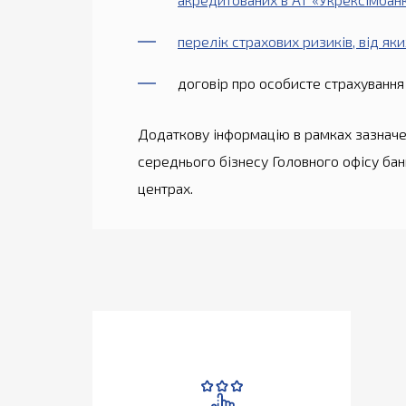
перелік страхових ризиків, від як
договір про особисте страхування
Додаткову інформацію в рамках зазначен
середнього бізнесу Головного офісу ба
центрах.