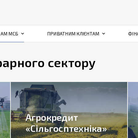
ТАМ МСБ
ПРИВАТНИМ КЛІЄНТАМ
ФІН
рарного сектору
Агрокредит
«Сільгосптехніка»