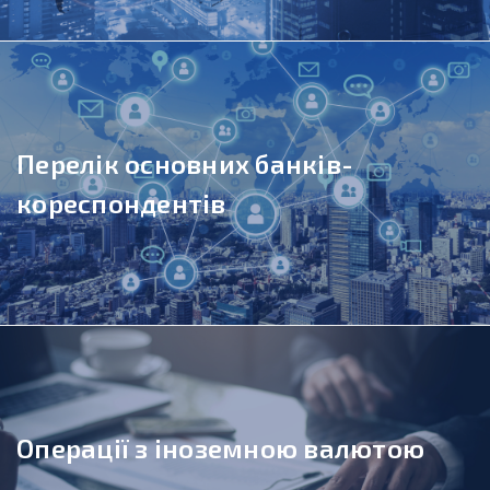
Перелік основних банків-
кореспондентів
Операції з іноземною валютою