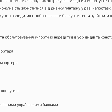
щена форма міжнародних розрахунків. Якщо Ви імпортуєте то
жливість захиститися від ризику платежу у разі непоставки
у, що акредитив є зобов’язанням банку-емітента здійснити п
та обслуговування імпортних акредитивів усіх видів та констру
портера
імпортера
послуги з:
их іншими українськими банками