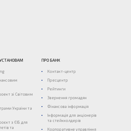
 УСТАНОВАМ
ПРО БАНК
ing
Контакт-центр
інансовим
Пресцентр
Рейтинги
роект зі Світовим
Звернення громадян
Фінансова інформація
ограми України та
Інформація для акціонерів
та стейкхолдерів
роєкт з ЄІБ для
тетів та
Корпоративне управління