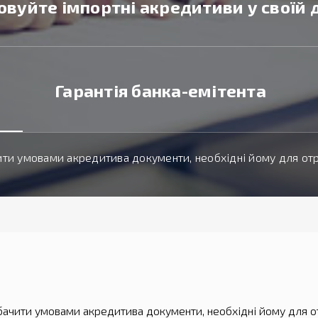
вуйте імпортні акредитиви у своїй д
Гарантія банка-емітента
ти умовами акредитива документи, необхідні йому для от
ачити умовами акредитива документи, необхідні йому для о