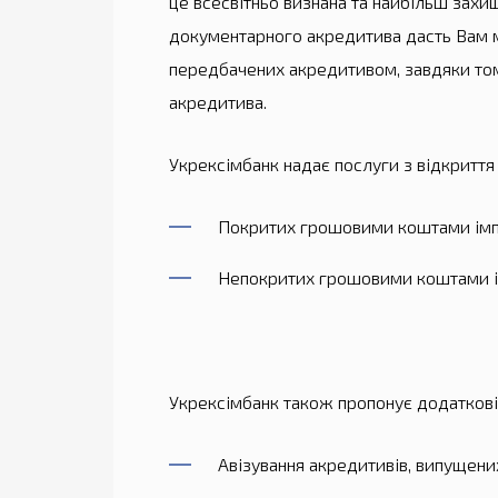
це всесвітньо визнана та найбільш захи
документарного акредитива дасть Вам мо
передбачених акредитивом, завдяки том
акредитива.
Укрексімбанк надає послуги з відкриття 
Покритих грошовими коштами ім
Непокритих грошовими коштами 
Укрексімбанк також пропонує додаткові 
Авізування акредитивів, випущен