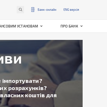
Банк-онлайн
ENG
версiя
АНСОВИМ УСТАНОВАМ
ПРО БАНК
иви
е імпортувати?
их розрахунків?
власних коштів для