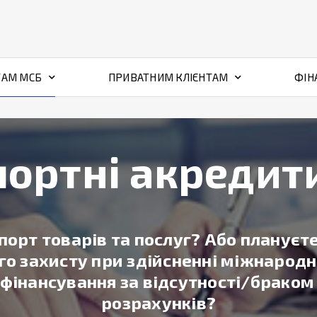
ТАМ МСБ
ПРИВАТНИМ КЛІЄНТАМ
ФІН
портні акредит
порт товарів та послуг? Або плануєт
го захисту при здійсненні міжнародн
фінансування за відсутності/браком 
розрахунків?