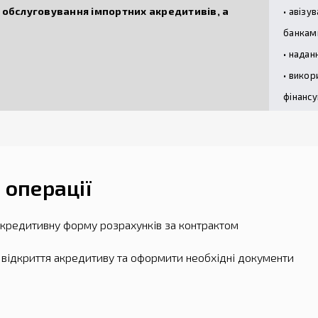
а обслуговування імпортних акредитивів, а
• авізу
банкам
• надан
• викор
фінансу
 операції
акредитивну форму розрахунків за контрактом
а відкриття акредитиву та оформити необхідні документи