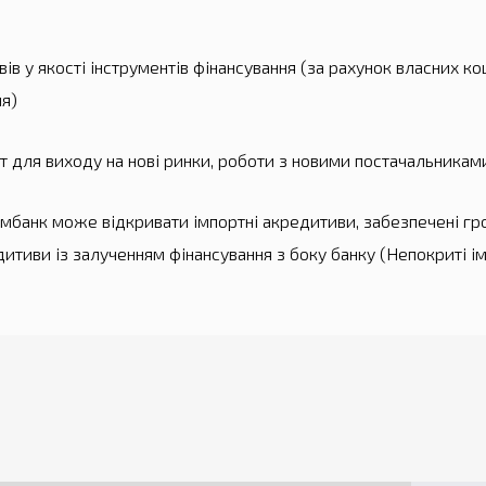
в у якості інструментів фінансування (за рахунок власних ко
ня)
т для виходу на нові ринки, роботи з новими постачальникам
банк може відкривати імпортні акредитиви, забезпечені гр
едитиви із залученням фінансування з боку банку (Непокриті і