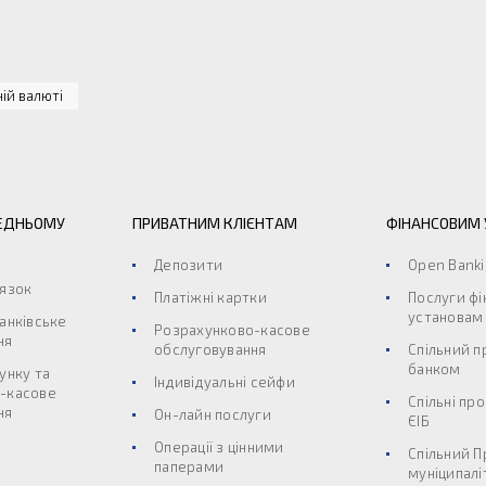
ій валюті
ЕДНЬОМУ
ПРИВАТНИМ КЛІЄНТАМ
ФІНАНСОВИМ
Депозити
Open Bank
’язок
Платіжні картки
Послуги ф
установам
анківське
Розрахунково-касове
ня
обслуговування
Спільний п
банком
унку та
Індивідуальні сейфи
-касове
Спільні пр
ня
Он-лайн послуги
ЄІБ
Операції з цінними
Спільний П
паперами
муніципалі