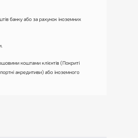
штів банку або за рахунок іноземних
и.
ошовими коштами клієнтів (Покриті
мпортні акредитиви) або іноземного