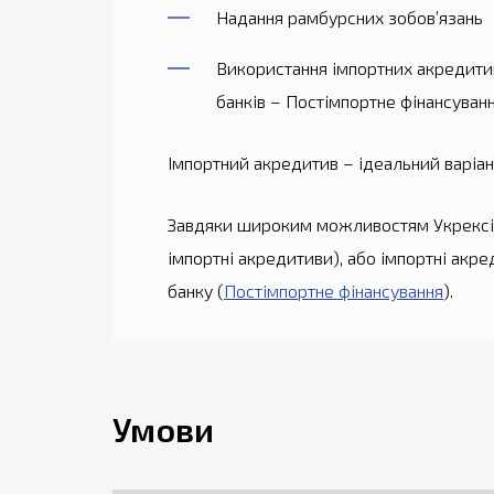
Надання рамбурсних зобов’язань
Використання імпортних акредитиві
банків – Постімпортне фінансуван
Імпортний акредитив – ідеальний варіан
Завдяки широким можливостям Укрексім
імпортні акредитиви), або імпортні акр
банку (
Постімпортне фінансування
).
Умови