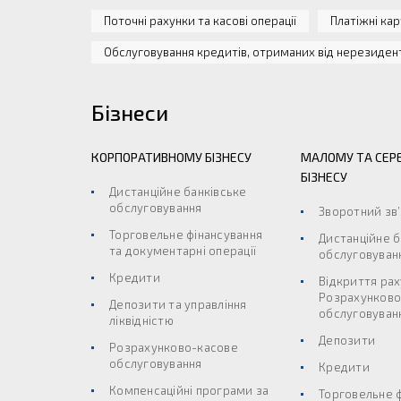
Поточні рахунки та касові операції
Платіжні ка
Обслуговування кредитів, отриманих від нерезиден
Бізнеси
КОРПОРАТИВНОМУ БІЗНЕСУ
МАЛОМУ ТА СЕР
БІЗНЕСУ
Дистанційне банківське
обслуговування
Зворотний зв
Торговельне фінансування
Дистанційне б
та документарні операції
обслуговуван
Кредити
Відкриття рах
Розрахунково
Депозити та управління
обслуговуван
ліквідністю
Депозити
Розрахунково-касове
обслуговування
Кредити
Компенсаційні програми за
Торговельне 