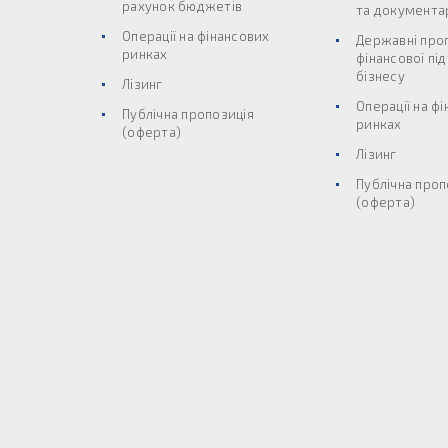
рахунок бюджетів
та документар
Операції на фінансових
Державні про
ринках
фінансової пі
бізнесу
Лізинг
Операції на ф
Публічна пропозиція
ринках
(оферта)
Лізинг
Публічна проп
(оферта)