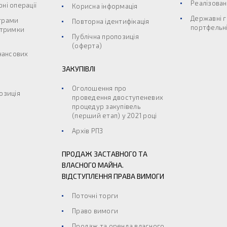
Реалізован
ні операції
Корисна інформація
Державні г
грами
Повторна ідентифікація
портфельні
дтримки
Публічна пропозиція
(оферта)
інансових
ЗАКУПІВЛІ
Оголошення про
озиція
проведення двоступеневих
процедур закупівель
(перший етап) у 2021 році
Архів РПЗ
ПРОДАЖ ЗАСТАВНОГО ТА
ВЛАСНОГО МАЙНА.
ВІДСТУПЛЕННЯ ПРАВА ВИМОГИ
Поточні торги
Право вимоги
Продаж та оренда власного