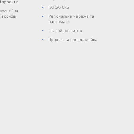
і проекти
FATCA/CRS
арантії на
й основі
Регіональна мережа та
банкомати
Сталий розвиток
Продаж та оренда майна