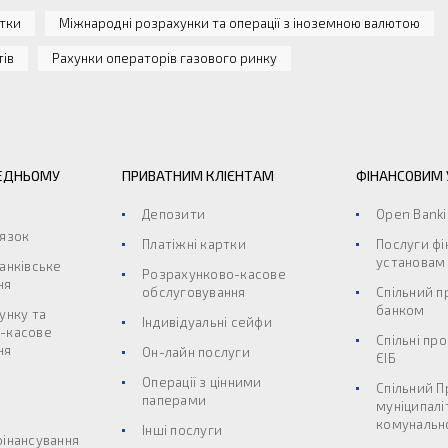
ртки
Міжнародні розрахунки та операції з іноземною валютою
тів
Рахунки операторів газового ринку
ЕДНЬОМУ
ПРИВАТНИМ КЛІЄНТАМ
ФІНАНСОВИМ
Депозити
Open Bank
’язок
Платіжні картки
Послуги ф
установам
анківське
Розрахунково-касове
ня
обслуговування
Спільний п
банком
унку та
Індивідуальні сейфи
-касове
Спільні пр
ня
Он-лайн послуги
ЄІБ
Операції з цінними
Спільний П
паперами
муніципалі
комунальн
Інші послуги
фінансування