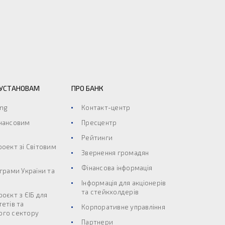
 УСТАНОВАМ
ПРО БАНК
ing
Контакт-центр
інансовим
Пресцентр
Рейтинги
роект зі Світовим
Звернення громадян
Фінансова інформація
ограми України та
Інформація для акціонерів
та стейкхолдерів
роєкт з ЄІБ для
тетів та
Корпоративне управління
ого сектору
Партнери