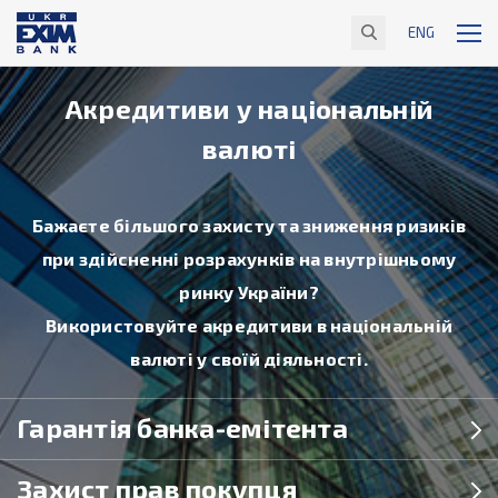
ENG
Акредитиви у національній
валюті
Бажаєте більшого захисту та зниження ризиків
при здійсненні розрахунків на внутрішньому
ринку України?
Використовуйте акредитиви в національній
валюті у своїй діяльності.
Гарантія банка-емітента
Захист прав покупця