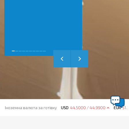
Іноземна валюта за готівку
USD
44.5000 / 44.9900
EUR
51.