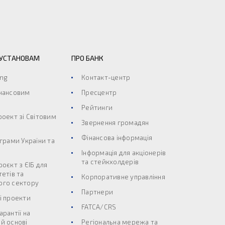
 УСТАНОВАМ
ПРО БАНК
ing
Контакт-центр
інансовим
Пресцентр
Рейтинги
роект зі Світовим
Звернення громадян
Фінансова інформація
ограми України та
Інформація для акціонерів
та стейкхолдерів
роєкт з ЄІБ для
тетів та
Корпоративне управління
ого сектору
Партнери
і проекти
FATCA/CRS
арантії на
й основі
Регіональна мережа та