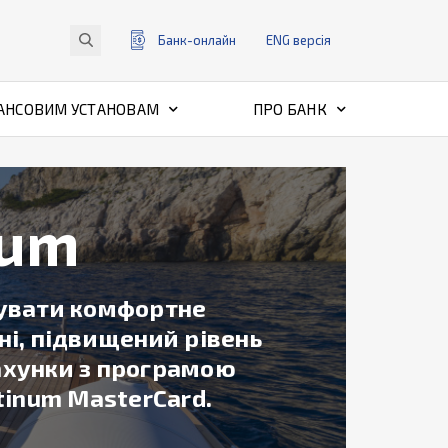
Банк-онлайн
ENG
версiя
АНСОВИМ УСТАНОВАМ
ПРО БАНК
num
мувати комфортне
їні, підвищений рівень
рахунки з програмою
tinum MasterCard.