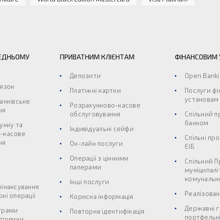
ЕДНЬОМУ
ПРИВАТНИМ КЛІЄНТАМ
ФІНАНСОВИМ
Депозити
Open Bank
’язок
Платіжні картки
Послуги ф
установам
анківське
Розрахунково-касове
ня
обслуговування
Спільний п
банком
унку та
Індивідуальні сейфи
-касове
Спільні пр
ня
Он-лайн послуги
ЄІБ
Операції з цінними
Спільний П
паперами
муніципалі
комунальн
Інші послуги
фінансування
Реалізован
ні операції
Корисна інформація
Державні г
грами
Повторна ідентифікація
портфельні
дтримки