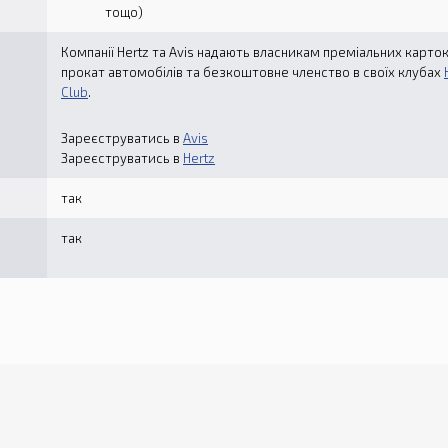
тощо)
Компанії Hertz та Avis надають власникам преміальних карто
прокат автомобілів та безкоштовне членство в своїх клубах
Club
.
Зареєструватись в
Avis
Зареєструватись в
Hertz
ю
так
так