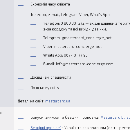
Економія часу клієнта
Телефон, e-mail, Тelegram, Viber, What's App:
телефон: 0 800 301 272 — вхідні дзвінки з терито
з-за кордону та всі вихідні дзвінки;
Telegram: @mastercard_concierge_bot;
Viber: mastercard_concierge_bot;
Whats App: 067 401 77 95;
E-mail: info@mastercard-concierge.com
Досвідчені спеціалісти
По всьому світу
Деталі на сайті
mastercard.ua
х
Бонуси, знижки та безцінні пропозиції
Mastercard Біл
Безцінні привілеї
в Україні та за кордоном (елітні ресто