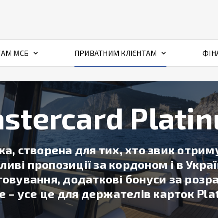
ТАМ МСБ
ПРИВАТНИМ КЛІЄНТАМ
ФІН
stercard Plati
ка, створена для тих, хто звик отри
иві пропозиції за кордоном і в Укра
говування, додаткові бонуси за роз
е – усе це для держателів карток Pla