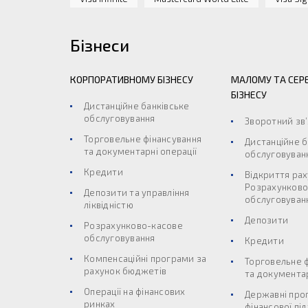
Бізнеси
КОРПОРАТИВНОМУ БІЗНЕСУ
МАЛОМУ ТА СЕР
БІЗНЕСУ
Дистанційне банківське
обслуговування
Зворотний зв
Торговельне фінансування
Дистанційне б
та документарні операції
обслуговуван
Кредити
Відкриття рах
Розрахунково
Депозити та управління
обслуговуван
ліквідністю
Депозити
Розрахунково-касове
обслуговування
Кредити
Компенсаційні програми за
Торговельне 
рахунок бюджетів
та документар
Операції на фінансових
Державні про
ринках
фінансової пі