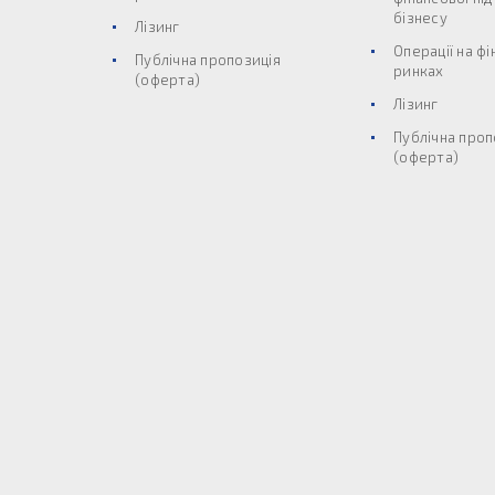
бізнесу
Лізинг
Операції на ф
Публічна пропозиція
ринках
(оферта)
Лізинг
Публічна проп
(оферта)