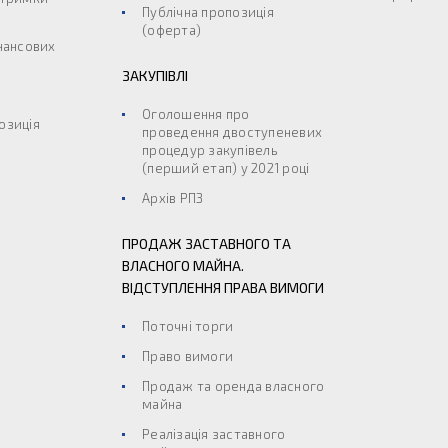
Публічна пропозиція
(оферта)
інансових
ЗАКУПІВЛІ
Оголошення про
озиція
проведення двоступеневих
процедур закупівель
(перший етап) у 2021 році
Архів РПЗ
ПРОДАЖ ЗАСТАВНОГО ТА
ВЛАСНОГО МАЙНА.
ВІДСТУПЛЕННЯ ПРАВА ВИМОГИ
Поточні торги
Право вимоги
Продаж та оренда власного
майна
Реалізація заставного