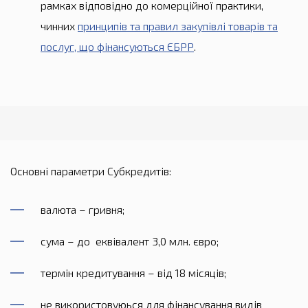
рамках відповідно до комерційної практики,
чинних
принципів та правил закупівлі товарів та
послуг, що фінансуються ЄБРР
.
Основні параметри Субкредитів:
валюта – гривня;
сума – до еквівалент 3,0 млн. євро;
термін кредитування – від 18 місяців;
не використовуюься для фінансування видів