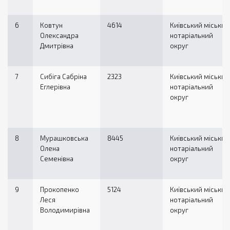
6
Ковтун
4614
Київський міський
Олександра
нотаріальний
Дмитрівна
округ
7
Сибіга Сабріна
2323
Київський міський
Еглерівна
нотаріальний
округ
8
Мурашковська
8445
Київський міський
Олена
нотаріальний
Семенівна
округ
9
Прокопенко
5124
Київський міський
Леся
нотаріальний
Володимирівна
округ