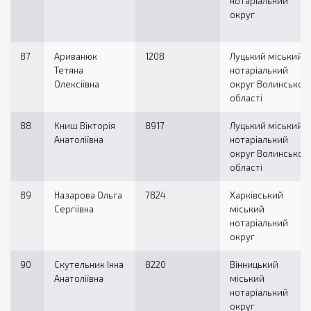
нотаріальний
округ
87
Ариванюк
1208
Луцький міський
Тетяна
нотаріальний
Олексіївна
округ Волинської
області
88
Книш Вікторія
8917
Луцький міський
Анатоліївна
нотаріальний
округ Волинської
області
89
Назарова Ольга
7824
Харківський
Сергіівна
міський
нотаріальний
округ
90
Скутельник Інна
8220
Вінницький
Анатоліївна
міський
нотаріальний
округ