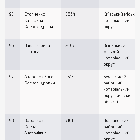
95
Стопченко
8864
Київський міський
Катерина
нотаріальний
Олександрівна
округ
96
Павлюк Ірина
2407
Вінницький
Іванівна
міський
нотаріальний
округ
97
Андросов Євген
9513
Бучанський
Олександрович
районний
нотаріальний
округ Київської
області
98
Воронкова
7101
Полтавський
Олена
районний
Анатоліївна
нотаріальний
округ