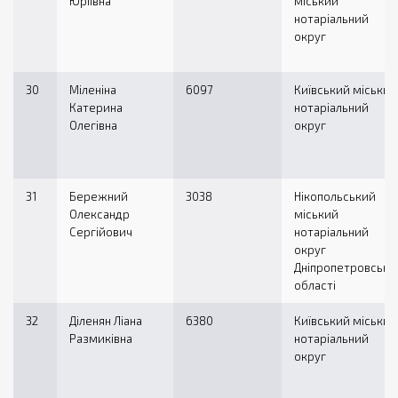
Юріївна
міський
нотаріальний
округ
30
Міленіна
6097
Київський міський
Катерина
нотаріальний
Олегівна
округ
31
Бережний
3038
Нікопольський
Олександр
міський
Сергійович
нотаріальний
округ
Дніпропетровсько
області
32
Діленян Ліана
6380
Київський міський
Размиківна
нотаріальний
округ