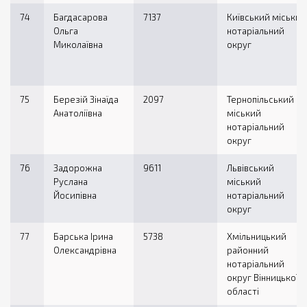
74
Багдасарова
7137
Київський міський
Ольга
нотаріальний
Миколаївна
округ
75
Березій Зінаїда
2097
Тернопільський
Анатоліївна
міський
нотаріальний
округ
76
Задорожна
9611
Львівський
Руслана
міський
Йосипівна
нотаріальний
округ
77
Барська Ірина
5738
Хмільницький
Олександрівна
районний
нотаріальний
округ Вінницької
області