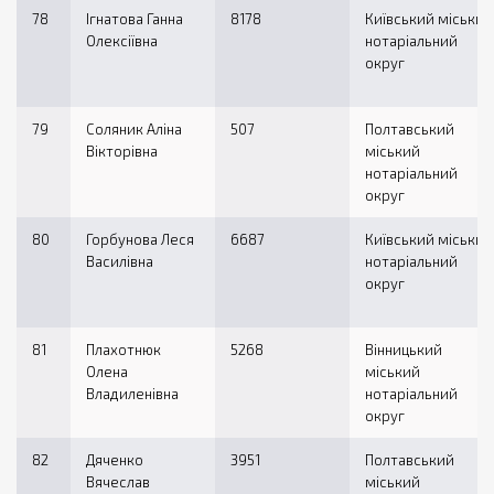
78
Ігнатова Ганна
8178
Київський міський
Олексіївна
нотаріальний
округ
79
Соляник Аліна
507
Полтавський
Вікторівна
міський
нотаріальний
округ
80
Горбунова Леся
6687
Київський міський
Василівна
нотаріальний
округ
81
Плахотнюк
5268
Вінницький
Олена
міський
Владиленівна
нотаріальний
округ
82
Дяченко
3951
Полтавський
Вячеслав
міський