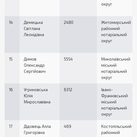
округ
14
Демецька
2480
Житомирський
Світлана
районний
Леонідівна
нотаріальний
округ
15
Димов
5554
Миколаївський
Олександр
міський
Сергійович
нотаріальний
округ
16
Угриновська
6312
Івано-
Юлія
Франківський
Мирославівна
міський
нотаріальний
округ
17
Дідовець Алла
469
Костопільський
Григорівна
районний