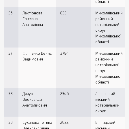
області
56
Лактіонова
835
Миколаївський
Світлана
районний
Анатоліївна
нотаріальний
округ
Миколаївської
області
57
Філіпенко Денис
3794
Миколаївський
Вадимович
районний
нотаріальний
округ
Миколаївської
області
58
Дячук
2346
Львівський
Олександр
міський
Анатолійович
нотаріальний
округ
59
Суханова Тетяна
2922
Вінницький
Олександрівна
міський