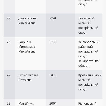
округ
22
Дума Галина
7159
Львівський
Михайлівна
міський
нотаріальний
округ
23
Форкош
5703
Ужгородський
Мирослава
районний
Михайлівна
нотаріальний
округ
Закарпатської
області
24
Зубко Оксана
5478
Кропивницький
Петрівна
міський
нотаріальний
округ
25
Матвійчук
2004
Рівненський