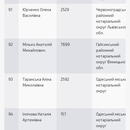
91
Юрченко Олена
2529
Червоноградськи
Василівна
районний
нотаріальний
округ Львівської
обл.
92
Мілько Анатолій
7699
Гайсинський
Михайлович
районний
нотаріальний
округ Вінницької
обл.
93
Таранська Аліна
2592
Одеський міський
Миколаївна
нотаріальний
округ
94
Іллічова Наталія
157
Одеський міський
Артемівна
нотаріальний
округ