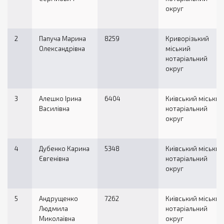
округ
2
Папуча Марина
8259
Криворізький
Олександрівна
міський
нотаріальний
округ
3
Алешко Ірина
6404
Київський міський
Василівна
нотаріальний
округ
4
Дубенко Карина
5348
Київський міський
Євгенівна
нотаріальний
округ
5
Андрущенко
7262
Київський міський
Людмила
нотаріальний
Миколаївна
округ