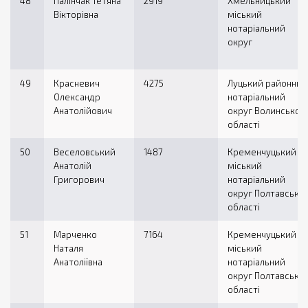
48
Палінчак Тетяна
2919
Хмельницький
Вікторівна
міський
нотаріальний
округ
49
Красневич
4275
Луцький районний
Олександр
нотаріальний
Анатолійович
округ Волинської
області
50
Веселовський
1487
Кременчуцький
Анатолій
міський
Григорович
нотаріальний
округ Полтавської
області
51
Марченко
7164
Кременчуцький
Наталя
міський
Анатоліївна
нотаріальний
округ Полтавської
області