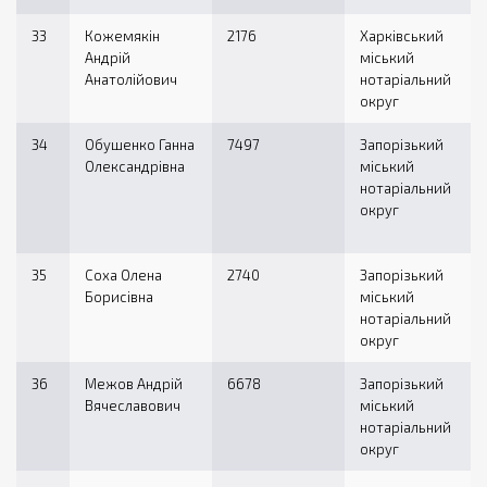
33
Кожемякін
2176
Харківський
Андрій
міський
Анатолійович
нотаріальний
округ
34
Обушенко Ганна
7497
Запорізький
Олександрівна
міський
нотаріальний
округ
35
Соха Олена
2740
Запорізький
Борисівна
міський
нотаріальний
округ
36
Межов Андрій
6678
Запорізький
Вячеславович
міський
нотаріальний
округ