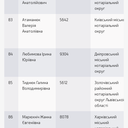
Анатолійович
нотаріальний
округ
83
Атаманюк
5642
Київський міський
Валерія
нотаріальний
Анатоліівна
округ
84
Любимова Ірина
9304
Дніпровський
Юріївна
міський
нотаріальний
округ
85
Тиднюк Галина
5612
Золочівський
Володимирівна
районний
нотаріальний
округ Львівської
області
86
Марюхніч Жанна
8078
Харківський
Євгеніївна
міський