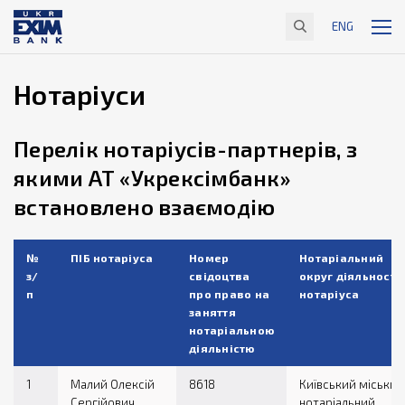
ENG
Нотаріуси
Перелік нотаріусів-партнерів, з
якими АТ «Укрексімбанк»
встановлено взаємодію
№
ПІБ нотаріуса
Номер
Нотаріальний
з/
свідоцтва
округ діяльності
п
про право на
нотаріуса
заняття
нотаріальною
діяльністю
1
Малий Олексій
8618
Київський міський
Сергійович
нотаріальний