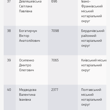
37
Девляшевська
696
Івано-
Світлана
Франківський
Павлівна
міський
нотаріальний
округ
38
Богатирчук
7098
Бердичівський
Віктор
районний
Анатолійович
нотаріальний
округ
39
Осипенко
7065
Київський міський
Дмитро
нотаріальний
Олегович
округ
40
Медвєдєва
2377
Полтавський
Валентина
міський
Іванівна
нотаріальний
округ