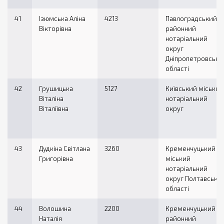
41
Ізюмська Аліна
4213
Павлоградський
Вікторівна
районний
нотаріальний
округ
Дніпропетровсько
області
42
Грушицька
5127
Київський міський
Віталіна
нотаріальний
Віталіївна
округ
43
Дудкіна Світлана
3260
Кременчуцький
Григорівна
міський
нотаріальний
округ Полтавської
області
44
Волошина
2200
Кременчуцький
Наталія
районний