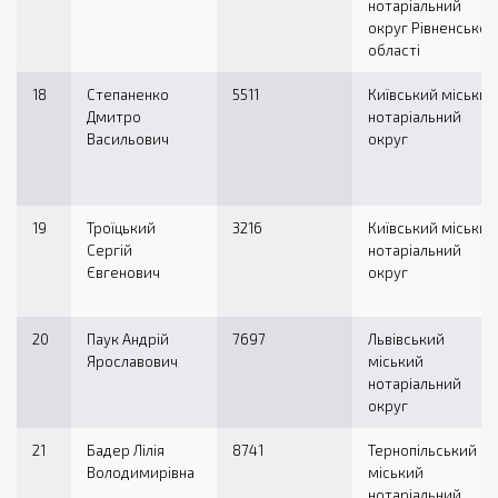
нотаріальний
округ Рівненської
області
18
Степаненко
5511
Київський міський
Дмитро
нотаріальний
Васильович
округ
19
Троїцький
3216
Київський міський
Сергій
нотаріальний
Євгенович
округ
20
Паук Андрій
7697
Львівський
Ярославович
міський
нотаріальний
округ
21
Бадер Лілія
8741
Тернопільський
Володимирівна
міський
нотаріальний