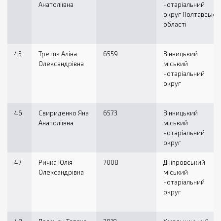
Анатоліївна
нотаріальний
округ Полтавської
області
45
Третяк Аліна
6559
Вінницький
Олександрівна
міський
нотаріальний
округ
46
Свириденко Яна
6573
Вінницький
Анатоліївна
міський
нотаріальний
округ
47
Ричка Юлія
7008
Дніпровський
Олександрівна
міський
нотаріальний
округ