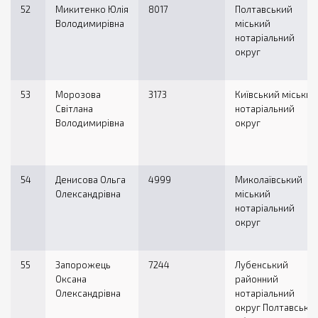
52
Микитенко Юлія
8017
Полтавський
Володимирівна
міський
нотаріальний
округ
53
Морозова
3173
Київський міський
Світлана
нотаріальний
Володимирівна
округ
54
Денисова Ольга
4999
Миколаївський
Олександрівна
міський
нотаріальний
округ
55
Запорожець
7244
Лубенський
Оксана
районний
Олександрівна
нотаріальний
округ Полтавської