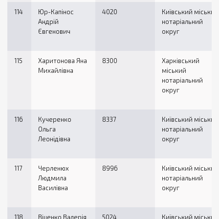
114
Юр-Капінос
4020
Київський міський
Андрій
нотаріальний
Євгенович
округ
115
Харитонова Яна
8300
Харківський
Михайлівна
міський
нотаріальний
округ
116
Кучеренко
8337
Київський міський
Ольга
нотаріальний
Леонідівна
округ
117
Черленюх
8996
Київський міський
Людмила
нотаріальний
Василівна
округ
118
Віценко Валерія
5024
Київський міський