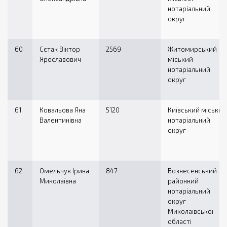
нотаріальний
округ
60
Сєтак Віктор
2569
Житомирський
Ярославович
міський
нотаріальний
округ
61
Ковальова Яна
5120
Київський міський
Валентинівна
нотаріальний
округ
62
Омельчук Ірина
847
Вознесенський
Миколаївна
районний
нотаріальний
округ
Миколаївської
області