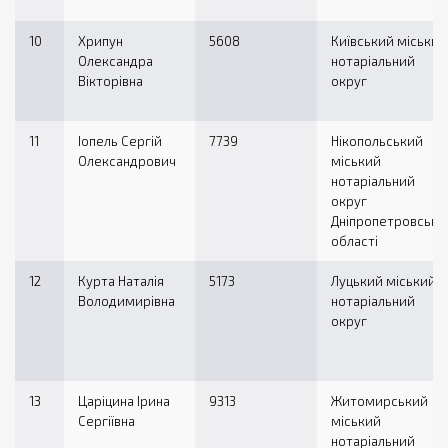
10
Хрипун
5608
Київський міський
Олександра
нотаріальний
Вікторівна
округ
11
Іопель Сергій
7739
Нікопольський
Олександрович
міський
нотаріальний
округ
Дніпропетровсько
області
12
Курта Наталія
5173
Луцький міський
Володимирівна
нотаріальний
округ
13
Царіцина Ірина
9313
Житомирський
Сергіївна
міський
нотаріальний