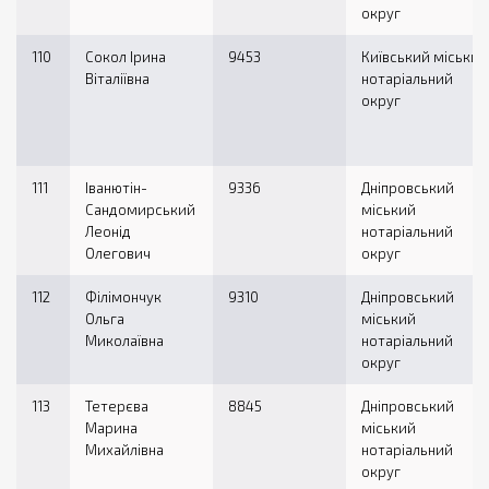
округ
110
Сокол Ірина
9453
Київський міський
Віталіївна
нотаріальний
округ
111
Іванютін-
9336
Дніпровський
Сандомирський
міський
Леонід
нотаріальний
Олегович
округ
112
Філімончук
9310
Дніпровський
Ольга
міський
Миколаївна
нотаріальний
округ
113
Тетерєва
8845
Дніпровський
Марина
міський
Михайлівна
нотаріальний
округ