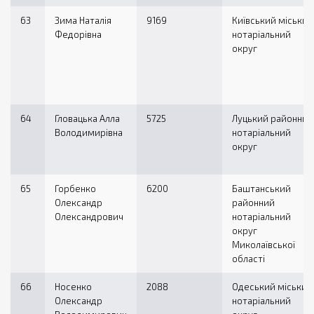
63
Зима Наталія
9169
Київський міський
Федорівна
нотаріальний
округ
64
Гловацька Алла
5725
Луцький районний
Володимирівна
нотаріальний
округ
65
Горбенко
6200
Баштанський
Олександр
районний
Олександрович
нотаріальний
округ
Миколаївської
області
66
Носенко
2088
Одеський міський
Олександр
нотаріальний