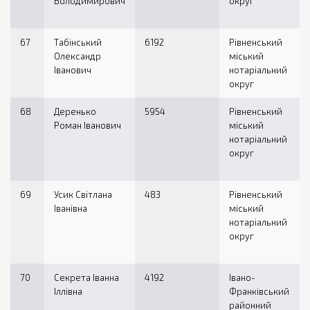
Володимирович
округ
67
Табінський
6192
Рівненський
Олександр
міський
Іванович
нотаріальний
округ
68
Деренько
5954
Рівненський
Роман Іванович
міський
нотаріальний
округ
69
Усик Світлана
483
Рівненський
Іванівна
міський
нотаріальний
округ
70
Секрета Іванна
4192
Івано-
Іллівна
Франківський
районний