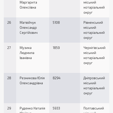
Маргарита
міський
Олексіївна
нотаріальний
округ
26
Матвійчук
5108
Рівненський
Олександр
міський
Сергійович
нотаріальний
округ
27
Музика
1859
Чернігівський
Людмила
міський
Іванівна
нотаріальний
округ
28
Резникова Юлія
8294
Дніпровський
Олександрівна
міський
нотаріальний
округ
29
Руденко Наталія
5933
Полтавський