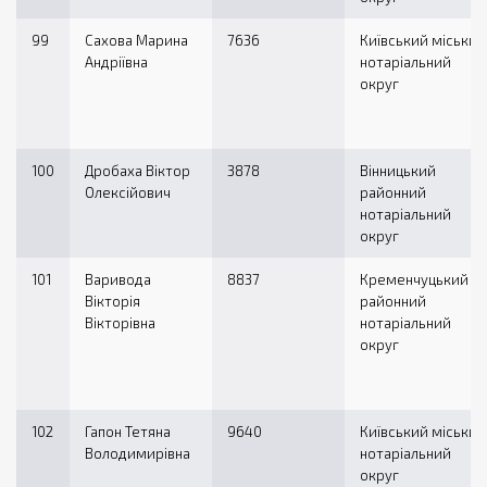
99
Сахова Марина
7636
Київський міський
Андріївна
нотаріальний
округ
100
Дробаха Віктор
3878
Вінницький
Олексійович
районний
нотаріальний
округ
101
Варивода
8837
Кременчуцький
Вікторія
районний
Вікторівна
нотаріальний
округ
102
Гапон Тетяна
9640
Київський міський
Володимирівна
нотаріальний
округ