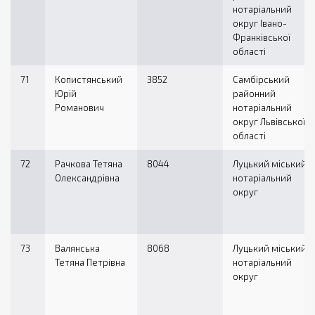
нотаріальний
округ Івано-
Франківської
області
71
Копистянський
3852
Самбірський
Юрій
районний
Романович
нотаріальний
округ Львівської
області
72
Рачкова Тетяна
8044
Луцький міський
Олександрівна
нотаріальний
округ
73
Валянська
8068
Луцький міський
Тетяна Петрівна
нотаріальний
округ