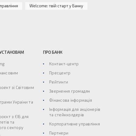
правління
Welcome: твій старт у Банку
 УСТАНОВАМ
ПРО БАНК
ing
Контакт-центр
інансовим
Пресцентр
Рейтинги
роект зі Світовим
Звернення громадян
Фінансова інформація
ограми України та
Інформація для акціонерів
та стейкхолдерів
роєкт з ЄІБ для
тетів та
Корпоративне управління
ого сектору
Партнери