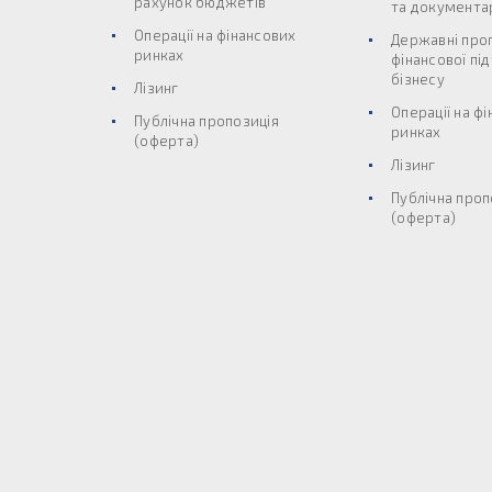
рахунок бюджетів
та документар
Операції на фінансових
Державні про
ринках
фінансової пі
бізнесу
Лізинг
Операції на ф
Публічна пропозиція
ринках
(оферта)
Лізинг
Публічна проп
(оферта)