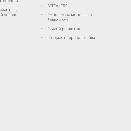
і проекти
FATCA/CRS
арантії на
й основі
Регіональна мережа та
банкомати
Сталий розвиток
Продаж та оренда майна