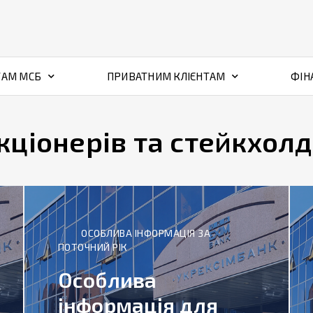
ТАМ МСБ
ПРИВАТНИМ КЛІЄНТАМ
ФІН
кціонерів та стейкхолд
ОСОБЛИВА ІНФОРМАЦІЯ ЗА
ПОТОЧНИЙ РІК
Особлива
інформація для