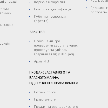
Реалізован
ні операції
Корисна інформація
Державні г
грами
Повторна ідентифікація
портфельні
дтримки
Публічна пропозиція
(оферта)
інансових
ЗАКУПІВЛІ
Оголошення про
озиція
проведення двоступеневих
процедур закупівель
(перший етап) у 2021 році
Архів РПЗ
ПРОДАЖ ЗАСТАВНОГО ТА
ВЛАСНОГО МАЙНА.
ВІДСТУПЛЕННЯ ПРАВА ВИМОГИ
Поточні торги
Право вимоги
Продаж та оренда власного