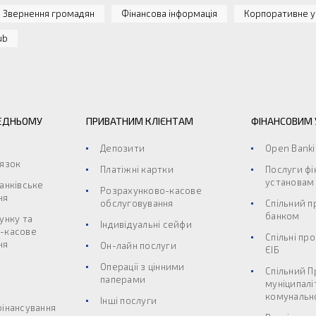
Звернення громадян
Фінансова інформація
Корпоративне у
ub
ЕДНЬОМУ
ПРИВАТНИМ КЛІЄНТАМ
ФІНАНСОВИМ
Депозити
Open Bank
’язок
Платіжні картки
Послуги ф
установам
анківське
Розрахунково-касове
ня
обслуговування
Спільний п
банком
унку та
Індивідуальні сейфи
-касове
Спільні пр
ня
Он-лайн послуги
ЄІБ
Операції з цінними
Спільний П
паперами
муніципалі
комунальн
Інші послуги
фінансування