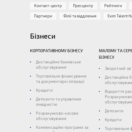
Контакт-центр
Пресцентр
Рейтинги
Партнери
Філії та відділення
Exim Talent H
Бізнеси
КОРПОРАТИВНОМУ БІЗНЕСУ
МАЛОМУ ТА СЕР
БІЗНЕСУ
Дистанційне банківське
обслуговування
Зворотний зв
Торговельне фінансування
Дистанційне б
та документарні операції
обслуговуван
Кредити
Відкриття рах
Розрахунково
Депозити та управління
обслуговуван
ліквідністю
Депозити
Розрахунково-касове
обслуговування
Кредити
Компенсаційні програми за
Торговельне 