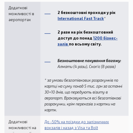
Додаткові
2 безкоштовні проходи у рік
можливості в
International Fast Track
*
аеропортах
2 рази на рік безкоштовний
доступ до понад
1200 бізнес-
залів
по всьому світу.
Безкоштовне пакування багажу:
Алмати (4 рази), Скоп’є (8 разів)
* за умови безготівкових розрахунків по
картці на суму понад 5 тис. грн за останні
30+10 днів,
що передують візиту в
аеропорт. Враховуються всі безготівкові
розрахунки, крім переказів з картки на
картк
.
Додаткові
До -50% на поїздки до залізничних
можливості на
вокзалів і назад з Visa та Bolt