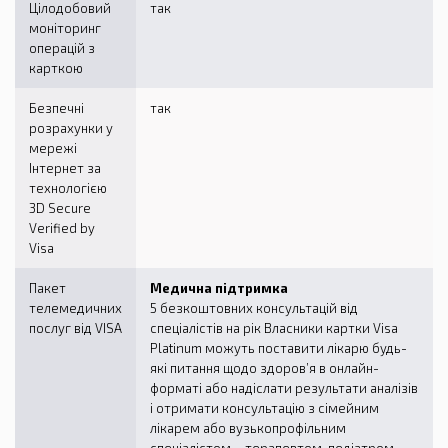
Цілодобовий
так
моніторинг
операцій з
карткою
Безпечні
так
розрахунки у
мережі
Інтернет за
технологією
3D Secure
Verified by
Visa
Пакет
Медична підтримка
телемедичних
5 безкоштовних консультацій від
послуг від VISA
спеціалістів на рік Власники картки Visa
Platinum можуть поставити лікарю будь-
які питання щодо здоров’я в онлайн-
форматі або надіслати результати аналізів
і отримати консультацію з сімейним
лікарем або вузькопрофільним