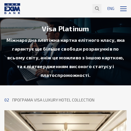
ENG
Visa Platinum
Міжнародна платіжна картка елітного класу, яка
гарантує ще більше свободи розрахунків по
всьому світу, аніж це можливо з іншою карткою,
та є підтвердженням високого статусу і
платоспроможноcті.
02
ПРОГРАМА VISA LUXURY HOTEL COLLECTION