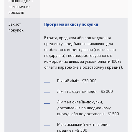
поїздки до/із
залізничних
вокзалів
Захист
Програма захисту покупки
покупок
Втрата, крадіжка або пошкодження
предмету, придбаного виключно для
особистого користування (включаючи
подарунки) і невикористовуваного в
комерційних цілях, за умови оплати 100%
оплати картою (не в розстрочку і кредит).
Річний ліміт –$20 000
Ліміт на один випадок –$5 000
Ліміт на онлайн-покупки,
доставленi в пошкодженому
вигляді або не доставлені –$1 500
Максимальний ліміт на один
предмет –$1500