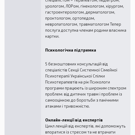
спеціалістом – терапевтом, педіатром,
урологом, ЛОРом, гінекологом, хірургом,
гастроентерологом, дерматологом,
проктологом, ортопедом,
невропатологом, травматологом Тепер
послуга доступна членам родини власника
картки.
Психологічна підтримка
5 безкоштовних консультацій від
спеціалістів Секції Системної Сімейної
Психотерапії Української Спілки
Психотерапевтів на рік Психологи
програми працюють із широким спектром
проблем: від дитячих травм і проблем із
самооцінкою до боротьби з панічними
атаками і тривожністю.
Онлайн-лекції від експертів
Цикл лекцій від експертів, які допоможуть
впоратися із стресом та не втрачати