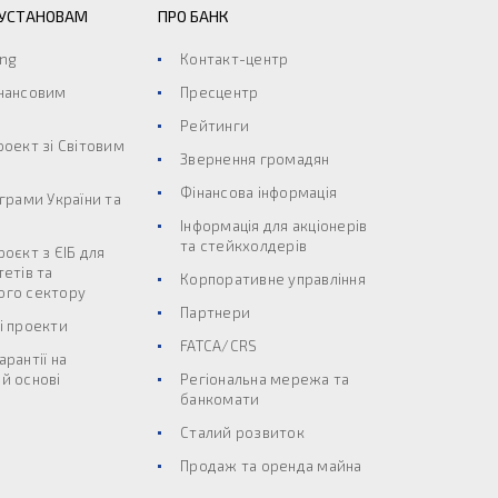
 УСТАНОВАМ
ПРО БАНК
ing
Контакт-центр
інансовим
Пресцентр
Рейтинги
роект зі Світовим
Звернення громадян
Фінансова інформація
ограми України та
Інформація для акціонерів
та стейкхолдерів
роєкт з ЄІБ для
тетів та
Корпоративне управління
ого сектору
Партнери
і проекти
FATCA/CRS
арантії на
й основі
Регіональна мережа та
банкомати
Сталий розвиток
Продаж та оренда майна