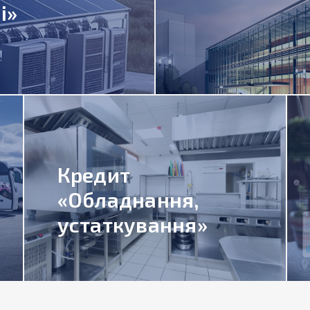
і»
Кредит
«Обладнання,
устаткування»