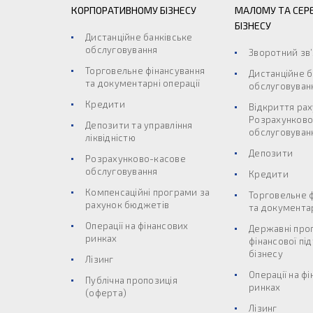
КОРПОРАТИВНОМУ БІЗНЕСУ
МАЛОМУ ТА СЕР
БІЗНЕСУ
Дистанційне банківське
обслуговування
Зворотний зв
Торговельне фінансування
Дистанційне б
та документарні операції
обслуговуван
Кредити
Відкриття рах
Розрахунково
Депозити та управління
обслуговуван
ліквідністю
Депозити
Розрахунково-касове
обслуговування
Кредити
Компенсаційні програми за
Торговельне 
рахунок бюджетів
та документар
Операції на фінансових
Державні про
ринках
фінансової пі
бізнесу
Лізинг
Операції на ф
Публічна пропозиція
ринках
(оферта)
Лізинг