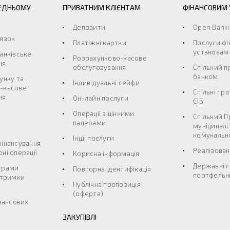
ЕДНЬОМУ
ПРИВАТНИМ КЛІЄНТАМ
ФІНАНСОВИМ
Депозити
Open Bank
’язок
Платіжні картки
Послуги ф
установам
анківське
Розрахунково-касове
ня
обслуговування
Спільний п
банком
унку та
Індивідуальні сейфи
-касове
Спільні пр
ня
Он-лайн послуги
ЄІБ
Операції з цінними
Спільний П
паперами
муніципалі
комунальн
Інші послуги
фінансування
Реалізован
ні операції
Корисна інформація
Державні г
грами
Повторна ідентифікація
портфельні
дтримки
Публічна пропозиція
(оферта)
інансових
ЗАКУПІВЛІ