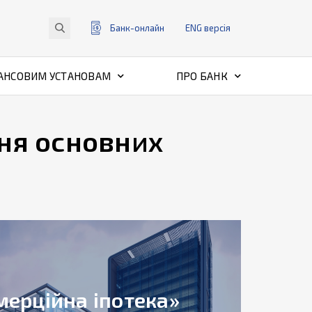
Банк-онлайн
ENG
версiя
АНСОВИМ УСТАНОВАМ
ПРО БАНК
ня основних
мерційна іпотека»