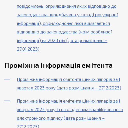
повідомлень, оприлюднення яких відповідно до
законодавства передбачено у складі регулярної
інформації), оприлюднення якої вимагається
відповідно до законодавства (крім особливої
інформації) на 2023 рік (дата розміщення –
27.01.2023)
Проміжна інформація емітента
Проміжна інформація емітента цінних паперів за І
квартал 2023 року (дата розміщення – 27.12.2023)
Проміжна інформація емітента цінних паперів за І
квартал 2023 року із накладенням кваліфікованого
електронного підпису (дата розміщення –
27.12.2023)