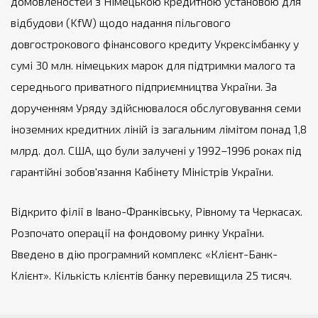
домовленостей з Німецькою кредитною установою для
відбудови (KfW) щодо надання пільгового
довгострокового фінансового кредиту Укрексімбанку у
сумі 30 млн. німецьких марок для підтримки малого та
середнього приватного підприємництва України. За
дорученням Уряду здійснювалося обслуговування семи
іноземних кредитних ліній із загальним лімітом понад 1,8
млрд. дол. США, що були залучені у 1992–1996 роках під
гарантійні зобов'язання Кабінету Міністрів України.
Відкрито філії в Івано-Франківську, Рівному та Черкасах.
Розпочато операції на фондовому ринку України.
Введено в дію програмний комплекс «Клієнт-Банк-
Клієнт». Кількість клієнтів банку перевищила 25 тисяч.