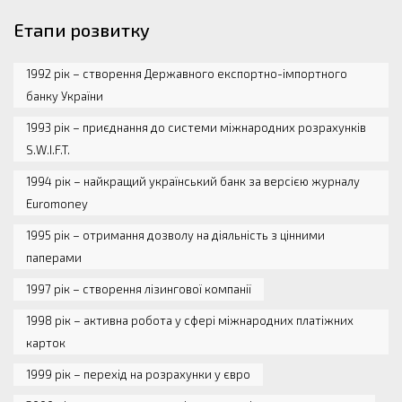
Етапи розвитку
1992 рік – створення Державного експортно-імпортного
банку України
1993 рік – приєднання до системи міжнародних розрахунків
S.W.I.F.T.
1994 рік – найкращий український банк за версією журналу
Euromoney
1995 рік – отримання дозволу на діяльність з цінними
паперами
1997 рік – створення лізингової компанії
1998 рік – активна робота у сфері міжнародних платіжних
карток
1999 рік – перехід на розрахунки у євро