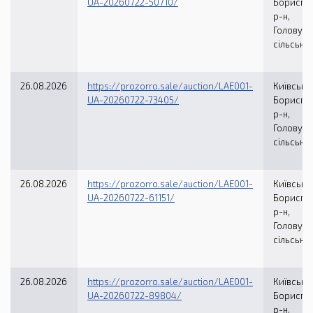
UA-20260722-50710/
Бориспі
р-н,
Головурі
сільська
26.08.2026
https://prozorro.sale/auction/LAE001-
Київська 
UA-20260722-73405/
Бориспі
р-н,
Головурі
сільська
26.08.2026
https://prozorro.sale/auction/LAE001-
Київська 
UA-20260722-61151/
Бориспі
р-н,
Головурі
сільська
26.08.2026
https://prozorro.sale/auction/LAE001-
Київська 
UA-20260722-89804/
Бориспі
р-н,