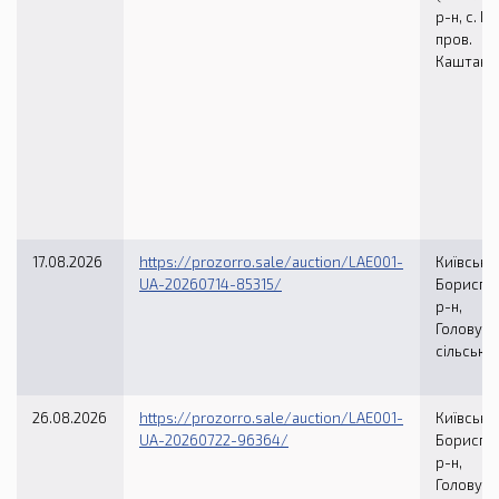
р-н, с. Ів
пров.
Каштанов
17.08.2026
https://prozorro.sale/auction/LAE001-
Київська 
UA-20260714-85315/
Бориспі
р-н,
Головурі
сільська
26.08.2026
https://prozorro.sale/auction/LAE001-
Київська 
UA-20260722-96364/
Бориспі
р-н,
Головурі