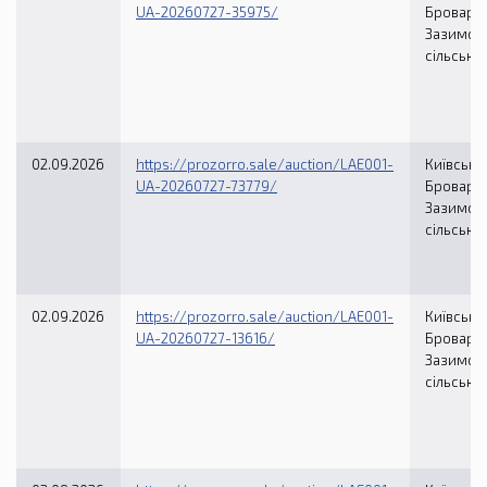
UA-20260727-35975/
Броварсь
Зазимсь
сільська
02.09.2026
https://prozorro.sale/auction/LAE001-
Київська 
UA-20260727-73779/
Броварсь
Зазимсь
сільська
02.09.2026
https://prozorro.sale/auction/LAE001-
Київська 
UA-20260727-13616/
Броварсь
Зазимсь
сільська