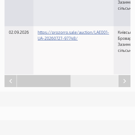
Зазимсь
сільська
02.09.2026
https://prozorro.sale/auction/LAE001-
Київська 
UA-20260727-97748/
Броварсь
Зазимсь
сільська