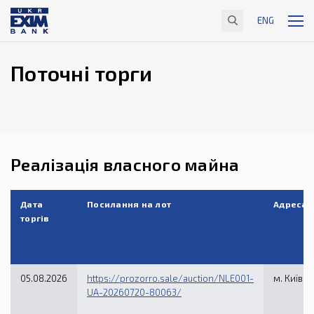
ENG
Поточні торги
Реалізація власного майна
Дата
Посилання на лот
Адреса р
торгів
05.08.2026
https://prozorro.sale/auction/NLE001-
м. Київ, 
UA-20260720-80063/