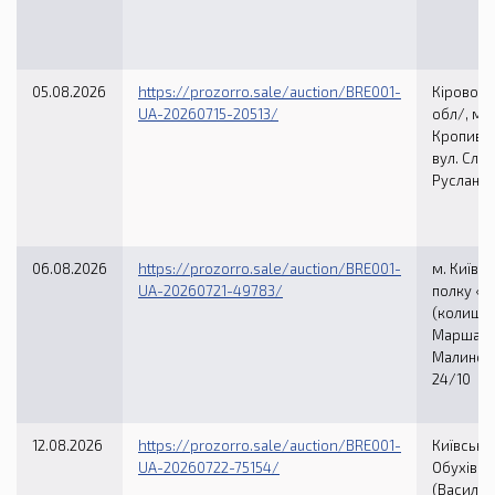
05.08.2026
https://prozorro.sale/auction/BRE001-
Кіровогр
UA-20260715-20513/
обл/, м.
Кропивн
вул. Сло
Руслана,
06.08.2026
https://prozorro.sale/auction/BRE001-
м. Київ, в
UA-20260721-49783/
полку «А
(колишня
Маршал
Малиновс
24/10
12.08.2026
https://prozorro.sale/auction/BRE001-
Київська 
UA-20260722-75154/
Обухівсь
(Васильк