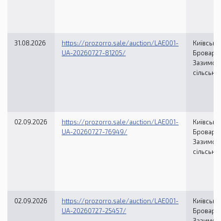
31.08.2026
https://prozorro.sale/auction/LAE001-
Київська 
UA-20260727-81205/
Броварсь
Зазимсь
сільська
02.09.2026
https://prozorro.sale/auction/LAE001-
Київська 
UA-20260727-76949/
Броварсь
Зазимсь
сільська
02.09.2026
https://prozorro.sale/auction/LAE001-
Київська 
UA-20260727-25457/
Броварсь
Зазимсь