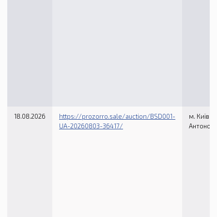
18.08.2026
https://prozorro.sale/auction/BSD001-
м. Київ, в
UA-20260803-36417/
Антонови