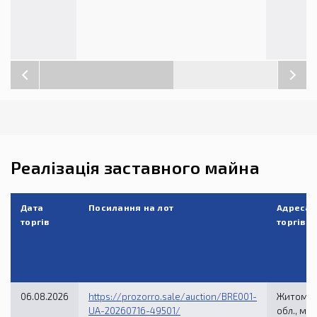
Реалізація заставного майна
Дата
Посилання на лот
Адреса 
торгів
торгів
06.08.2026
https://prozorro.sale/auction/BRE001-
Житомир
UA-20260716-49501/
обл., м. 