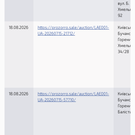
вул. Б.
Хмельни
92
18.08.2026
https://prozorro.sale/auction/LAE001-
Київська 
UA-20260715-21712/
Бучанськи
Гореничі,
Хмельни
34/28
18.08.2026
https://prozorro.sale/auction/LAE001-
Київська 
UA-20260715-57710/
Бучанськи
Гореничі,
Балiстич