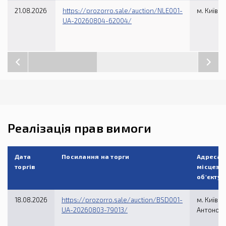
21.08.2026
https://prozorro.sale/auction/NLE001-
м. Київ, 
UA-20260804-62004/
Реалізація прав вимоги
Дата
Посилання на торги
Адреса
торгів
місцезн
об'єкту
18.08.2026
https://prozorro.sale/auction/BSD001-
м. Київ, в
UA-20260803-79013/
Антонови