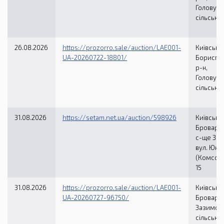
Головурі
сільська
26.08.2026
https://prozorro.sale/auction/LAE001-
Київська 
UA-20260722-18801/
Бориспі
р-н,
Головурі
сільська
31.08.2026
https://setam.net.ua/auction/598926
Київська 
Броварсь
с-ще Згу
вул. Юно
(Комсомо
15
31.08.2026
https://prozorro.sale/auction/LAE001-
Київська 
UA-20260727-96750/
Броварсь
Зазимсь
сільська