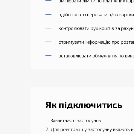
змінювати ліміти по платіжних кар
здійснювати перекази з/на картки
контролювати рух коштів за рахун
отримувати інформацію про розташ
встановлювати обмеження по викор
Як підключитись
Завантажте застосунок
Для реєстрації у застосунку вкажіть 