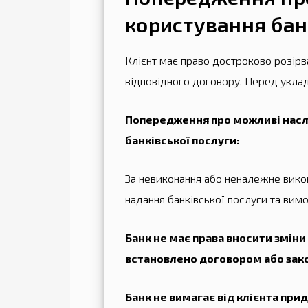
користування бан
Клієнт має право достроково розірв
відповідного договору. Перед укла
Попередження про можливі наслід
банківської послуги:
За невиконання або неналежне викон
надання банківської послуги та вим
Банк не має права вносити зміни
встановлено договором або зак
Банк не вимагає від клієнта прид