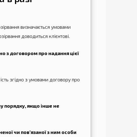
розірвання визначається умовами
зірвання доводиться клієнтові.
но з договором про надання цієї
ість згідно з умовами договору про
у порядку, якщо інше не
неної чи пов’язаної з ним особи