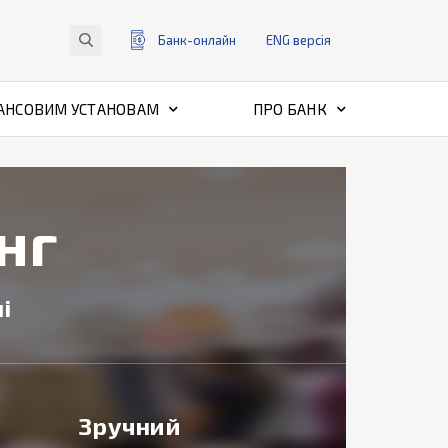
Банк-онлайн
ENG
версiя
АНСОВИМ УСТАНОВАМ
ПРО БАНК
нг
і
Зручний