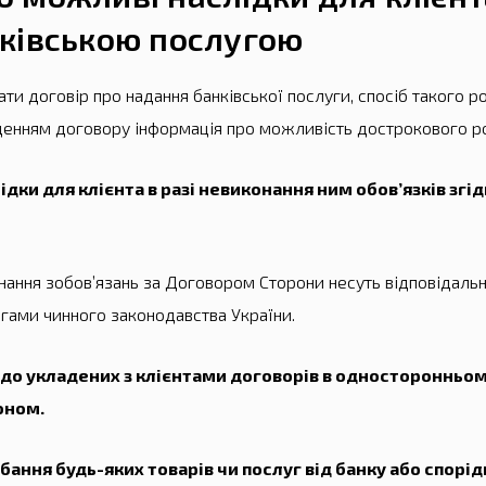
ківською послугою
ати договір про надання банківської послуги, спосіб такого 
денням договору інформація про можливість дострокового ро
ки для клієнта в разі невиконання ним обов’язків згід
ання зобов’язань за Договором Сторони несуть відповідальн
огами чинного законодавства України.
 до укладених з клієнтами договорів в односторонньом
оном.
бання будь-яких товарів чи послуг від банку або спорід