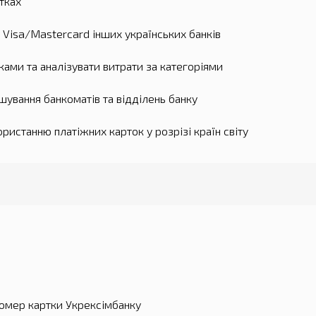
тках
 Visa/Mastercard інших українських банків
ками та аналізувати витрати за категоріями
ування банкоматів та відділень банку
истанню платіжних карток у розрізі країн світу
номер картки Укрексімбанку