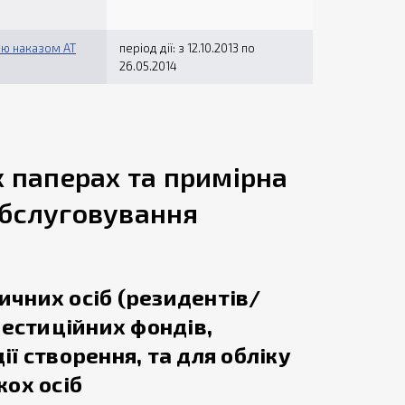
дію наказом АТ
період дії: з 12.10.2013 по
26.05.2014
х паперах та примірна
обслуговування
ичних осіб (резидентів/
вестиційних фондів,
ії створення, та для обліку
кох осіб