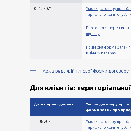
08.12.2021
Умови договору про обс
Тарифного комітету АТ «
Протокол створення та 
підпису
Примірна форма Заяви п
в цінних паперах
Архів редакцій типової форми договору 
Для клієнтів: територіальн
Дата оприлюднення
Умови договору про об
форма заяви про приє
10.08.2023
Умови договору про обс
Тарифного комітету АТ «