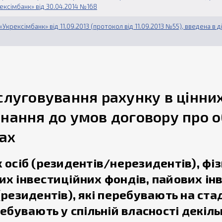
ексімбанк» від 30.04.2014 №168
Укрексімбанк» від 11.09.2013 (протокол від 11.09.2013 №55), введена в 
слуговування рахунку в цінни
нання до умов договору про 
ах
 осіб (резидентів/нерезидентів), фіз
их інвестиційних фондів, пайових ін
резидентів), які перебувають на стад
ебувають у спільній власності декіль