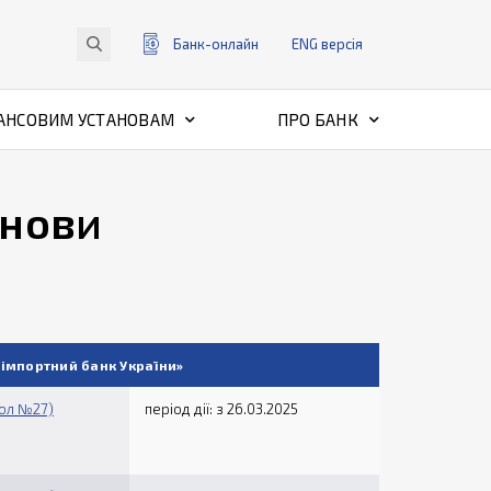
Банк-онлайн
ENG
версiя
АНСОВИМ УСТАНОВАМ
ПРО БАНК
анови
імпортний банк України»
кол №27)
період дії: з 26.03.2025