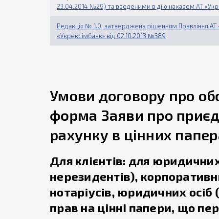
23.04.2014 №29) та введеними в дію наказом АТ «Укр
Редакція № 1.0, затверджена рішенням Правління АТ «
«Укрексімбанк» від 02.10.2013 №389
Умови договору про об
форма Заяви про приєд
рахунку в цінних папер
Для клієнтів: для юридичних
нерезидентів), корпоративн
нотаріусів, юридичних осіб (
прав на цінні папери, що пер