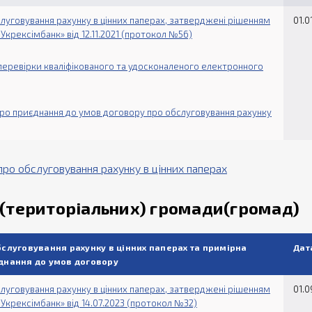
луговування рахунку в цінних паперах, затверджені рішенням
01.0
Укрексімбанк» від 12.11.2021 (протокол №56)
перевірки кваліфікованого та удосконаленого електронного
ро приєднання до умов договору про обслуговування рахунку
про обслуговування рахунку в цінних паперах
ої(територіальних) громади(громад)
слуговування рахунку в цінних паперах та примірна
Дат
днання до умов договору
луговування рахунку в цінних паперах, затверджені рішенням
01.0
Укрексімбанк» від 14.07.2023 (протокол №32)