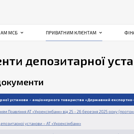
ТАМ МСБ
ПРИВАТНИМ КЛІЄНТАМ
ФІН
енти депозитарної уст
документи
рної установи – акціонерного товариства «Державний експортно-
нням Правління АТ «Укрексімбанк» від 25 - 26 березня 2025 року (прото
епозитарної установи – АТ «Укрексімбанк»