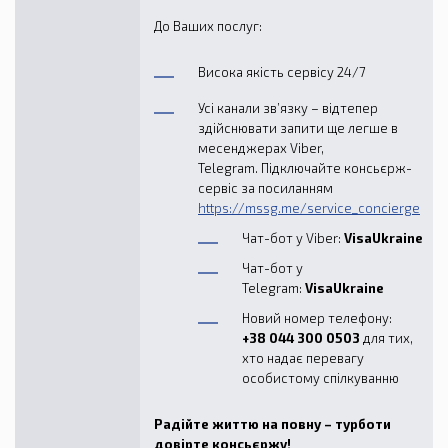
До Ваших послуг:
Висока якість сервісу 24/7
Усі канали зв’язку – відтепер
здійснювати запити ще легше в
месенджерах Viber,
Telegram. Підключайте консьєрж-
сервіс за посиланням
https://mssg.me/service_concierge
Чат-бот у Viber:
VisaUkraine
Чат-бот у
Telegram:
VisaUkraine
Новий номер телефону:
+38 044 300 0503
для тих,
хто надає перевагу
особистому спілкуванню
Радійте життю на повну – турботи
довірте консьєржу!