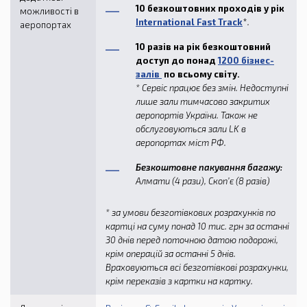
10 безкоштовних проходів у рік
можливості в
International Fast Track
*
.
аеропортах
10 разів на рік безкоштовний
доступ до понад
1200 бізнес-
залів
по всьому світу.
* Сервіс працює без змін. Недоступні
лише зали тимчасово закритих
аеропортів України. Також не
обслуговуються зали LK в
аеропортах міст РФ.
Безкоштовне пакування багажу:
Алмати (4 рази), Скоп’є (8 разів)
* за умови безготівкових розрахунків по
картці на суму понад 10 тис. грн за останні
30 днів перед поточною датою подорожі,
крім операцій за останні 5 днів.
Враховуються всі безготівкові розрахунки,
крім переказів з картки на картку.