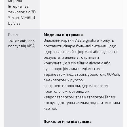
мережі
Інтернет за
технологією 3D
Secure Verified
by Visa
Пакет
Медична підтримка
телемедичних
Власники картки Visa Signature можуть
послуг від VISA
поставити лікарю будь-які питання щодо
здоров’я в онлайн-форматі або надіслати
результати аналізів і отримати
консультацію з сімейним лікарем або
вузькопрофільним спеціалістом –
терапевтом, педіатром, урологом, ЛОРом,
гінекологом, хірургом,
гастроентерологом, дерматологом,
проктологом, ортопедом,
невропатологом, травматологом Тепер
послуга доступна членам родини власника
картки.
Психологічна підтримка