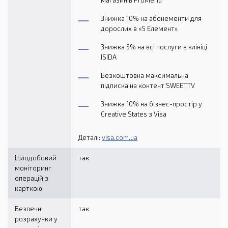
магазинів ProMenu
Знижка 10% на абонементи для
дорослих в «5 Елемент»
Знижка 5% на всі послуги в клініці
ISIDA
Безкоштовна максимальна
підписка на контент SWEET.TV
Знижка 10% на бізнес-простір у
Creative States з Visa
Деталі:
visa.com.ua
Цілодобовий
так
моніторинг
операцій з
карткою
Безпечні
так
розрахунки у