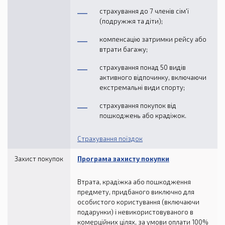
страхування до 7 членів сім'ї
(подружжя та діти);
компенсацію затримки рейсу або
втрати багажу;
страхування понад 50 видів
активного відпочинку, включаючи
екстремальні види спорту;
страхування покупок від
пошкоджень або крадіжок.
Страхування поїздок
Захист покупок
Програма захисту покупки
Втрата, крадіжка або пошкодження
предмету, придбаного виключно для
особистого користування (включаючи
подарунки) і невикористовуваного в
комерційних цілях, за умови оплати 100%