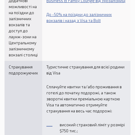
Додаткові
Business & Family Lounge від Укрзалізниці
можливості на
на поїздки до
До -50% на поїздки до залізничних
залізничних
вокзалів і назад з Visa та Bolt
вокзалів та
доступ до
лаунж-зони на
Центральному
залізничному
вокзалі столиці
Страхування
Туристичне страхування для всієї родини
подорожуючих
від Visa
Сплачуйте квитки та/або проживання в
готелі до початку подорожі, а також
зворотні квитки преміальною карткою
Visa та автоматично отримуйте
страхування на весь час подорожі:
високий страховий ліміт у розмірі
$750 тис.;