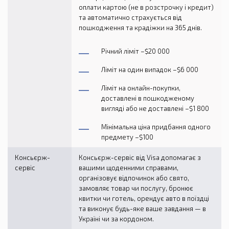
оплати картою (не в розстрочку і кредит)
та автоматично страхується від
пошкодження та крадіжки на 365 днів.
Річний ліміт –$20 000
Ліміт на один випадок –$6 000
Ліміт на онлайн-покупки,
доставленi в пошкодженому
вигляді або не доставлені –$1 800
Мінімальна ціна придбання одного
предмету –$100
Консьєрж-
Консьєрж-сервіс від Visa допомагає з
сервіс
вашими щоденними справами,
організовує відпочинок або свято,
замовляє товар чи послугу, бронює
квитки чи готель, орендує авто в поїздці
та виконує будь-яке ваше завдання — в
Україні чи за кордоном.