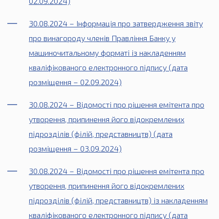
02.09.2024)
30.08.2024 – Інформація про затвердження звіту
про винагороду членів Правління Банку у
машиночитальному форматі із накладенням
кваліфікованого електронного підпису (дата
розміщення – 02.09.2024)
30.08.2024 – Відомості про рішення емітента про
утворення, припинення його відокремлених
підрозділів (філій, представництв) (дата
розміщення – 03.09.2024)
30.08.2024 – Відомості про рішення емітента про
утворення, припинення його відокремлених
підрозділів (філій, представництв) із накладенням
кваліфікованого електронного підпису (дата