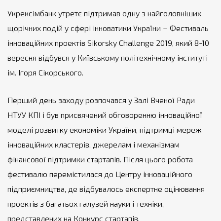
Укрексімбанк утретє підтримав одну з найголовніших
щорічних подій у сфері інноватики України – Фестиваль
інноваційних проектів Sikorsky Challenge 2019, який 8-10
вересня відбувся у Київському політехнічному інституті
ім. Ігоря Сікорського.
Перший день заходу розпочався у Залі Вченої Ради
НТУУ КПІ і був присвячений обговоренню інноваційної
моделі розвитку економіки України, підтримці мереж
інноваційних кластерів, джерелам і механізмам
фінансової підтримки стартапів. Після цього робота
фестивалю перемістилася до Центру інноваційного
підприємництва, де відбувалось експертне оцінювання
проектів з багатьох галузей науки і техніки,
представлених на Конкурс стартапів.