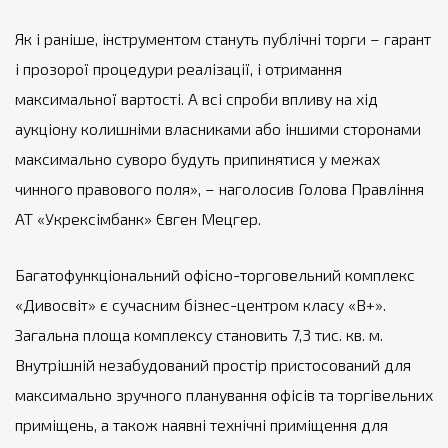
Як і раніше, інструментом стануть публічні торги – гарант
і прозорої процедури реалізації, і отримання
максимальної вартості. А всі спроби впливу на хід
аукціону колишніми власниками або іншими сторонами
максимально суворо будуть припинятися у межах
чинного правового поля», – наголосив Голова Правління
АТ «Укрексімбанк» Євген Мецгер.
Багатофункціональний офісно-торговельний комплекс
«Дивосвіт» є сучасним бізнес-центром класу «В+».
Загальна площа комплексу становить 7,3 тис. кв. м.
Внутрішній незабудований простір пристосований для
максимально зручного планування офісів та торгівельних
приміщень, а також наявні технічні приміщення для