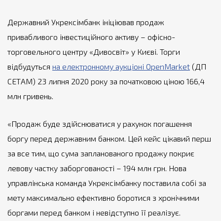
Державний Укрексімбанк ініціював продаж
привабливого інвестиційного активу – офісно-
торговельного центру «Дивосвіт» у Києві. Торги
відбудуться
на електронному аукціоні OpenMarket
(ДП
СЕТАМ) 23 липня 2020 року за початковою ціною 166,4
млн гривень.
«Продаж буде здійснюватися у рахунок погашення
боргу перед державним банком. Цей кейс цікавий перш
за все тим, що сума запланованого продажу покриє
левову частку заборгованості – 194 млн грн. Нова
управлінська команда Укрексімбанку поставила собі за
мету максимально ефективно боротися з хронічними
боргами перед банком і невідступно її реалізує.