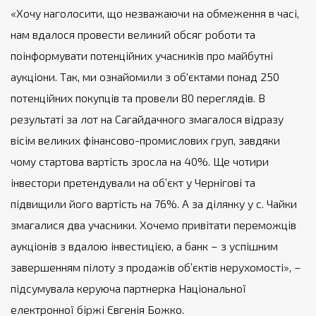
«Хочу наголосити, що незважаючи на обмеження в часі,
нам вдалося провести великий обсяг роботи та
поінформувати потенційних учасників про майбутні
аукціони. Так, ми ознайомили з об'єктами понад 250
потенційних покупців та провели 80 переглядів. В
результаті за лот на Сагайдачного змагалося відразу
вісім великих фінансово-промислових груп, завдяки
чому стартова вартість зросла на 40%. Ще чотири
інвестори претендували на об’єкт у Чернігові та
підвищили його вартість на 76%. А за ділянку у с. Чайки
змагалися два учасники. Хочемо привітати переможців
аукціонів з вдалою інвестицією, а банк – з успішним
завершенням пілоту з продажів об’єктів нерухомості», –
підсумувала керуюча партнерка Національної
електронної біржі Євгенія Божко.