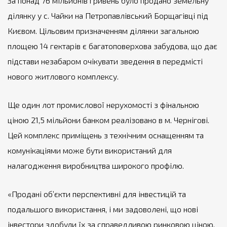
За понад 76 мільйонів гривень було продано земельну
ділянку у с. Чайки на Петропавлівський Борщагівці під
Києвом. Цільовим призначенням ділянки загальною
площею 14 гектарів є багатоповерхова забудова, що дає
підстави незабаром очікувати зведення в передмісті
нового житлового комплексу.
Ще один лот промислової нерухомості з фінальною
ціною 21,5 мільйони банком реалізовано в м. Чернігові.
Цей комплекс приміщень з технічним оснащенням та
комунікаціями може бути використаний для
налагодження виробництва широкого профілю.
«Продані об’єкти перспективні для інвестицій та
подальшого використання, і ми задоволені, що нові
інвестори здобули їх за справедливою ринковою ціною,