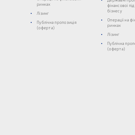
Державні про
ринках
фінансової пі
бізнесу
Лізинг
Операції на ф
Публічна пропозиція
ринках
(оферта)
Лізинг
Публічна проп
(оферта)