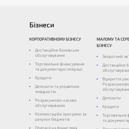
Бізнеси
КОРПОРАТИВНОМУ БІЗНЕСУ
МАЛОМУ ТА СЕР
БІЗНЕСУ
Дистанційне банківське
обслуговування
Зворотний зв
Торговельне фінансування
Дистанційне б
та документарні операції
обслуговуван
Кредити
Відкриття рах
Розрахунково
Депозити та управління
обслуговуван
ліквідністю
Депозити
Розрахунково-касове
обслуговування
Кредити
Компенсаційні програми за
Торговельне 
рахунок бюджетів
та документар
Операції на фінансових