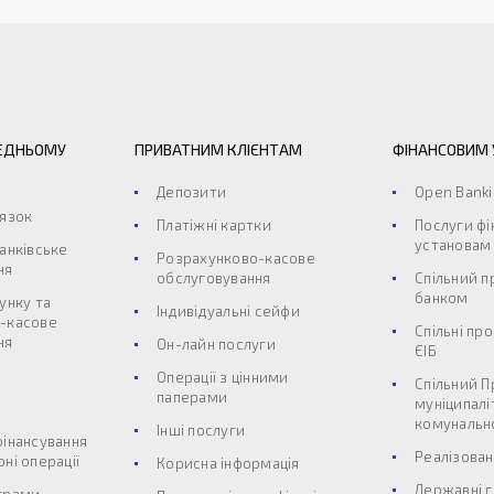
ЕДНЬОМУ
ПРИВАТНИМ КЛІЄНТАМ
ФІНАНСОВИМ
Депозити
Open Bank
’язок
Платіжні картки
Послуги ф
установам
анківське
Розрахунково-касове
ня
обслуговування
Спільний п
банком
унку та
Індивідуальні сейфи
-касове
Спільні пр
ня
Он-лайн послуги
ЄІБ
Операції з цінними
Спільний П
паперами
муніципалі
комунальн
Інші послуги
фінансування
Реалізован
ні операції
Корисна інформація
Державні г