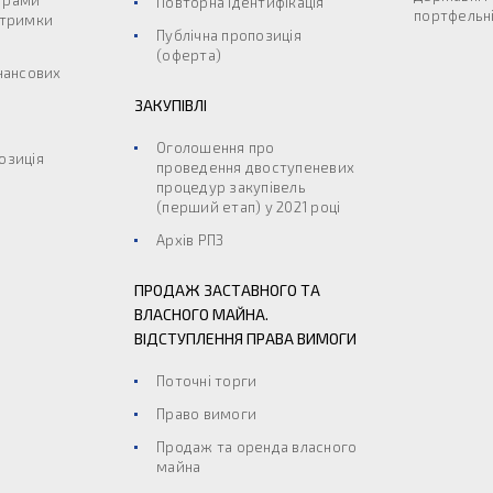
грами
Повторна ідентифікація
портфельні
дтримки
Публічна пропозиція
(оферта)
інансових
ЗАКУПІВЛІ
Оголошення про
озиція
проведення двоступеневих
процедур закупівель
(перший етап) у 2021 році
Архів РПЗ
ПРОДАЖ ЗАСТАВНОГО ТА
ВЛАСНОГО МАЙНА.
ВІДСТУПЛЕННЯ ПРАВА ВИМОГИ
Поточні торги
Право вимоги
Продаж та оренда власного
майна