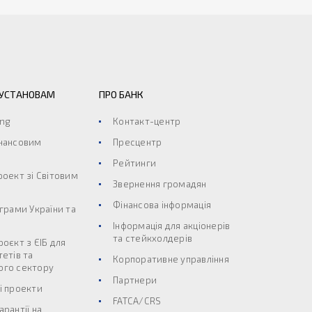
 УСТАНОВАМ
ПРО БАНК
ing
Контакт-центр
інансовим
Пресцентр
Рейтинги
роект зі Світовим
Звернення громадян
Фінансова інформація
ограми України та
Інформація для акціонерів
та стейкхолдерів
роєкт з ЄІБ для
тетів та
Корпоративне управління
ого сектору
Партнери
і проекти
FATCA/CRS
арантії на