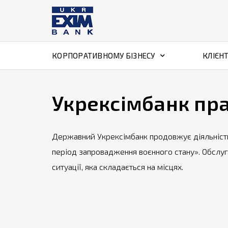
КОРПОРАТИВНОМУ БІЗНЕСУ
КЛІЄН
Укрексімбанк пр
Державний Укрексімбанк продовжує діяльність
період запровадження воєнного стану». Обслуго
ситуації, яка складається на місцях.