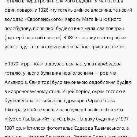
готелю в перші роки після його відкриття мала лише
один поверх. У 1826-му готель змінює власника, та новий
володар «Європейського» Кароль Мате ініціює його
перебудову, після якої будівля вже мала два поверхи
(партер і перший поверх). З 1847-го року в літографіях
уже згадується чотириповерхова конструкція готелю.
У 1870-х рр., коли відбувається наступна перебудова
готелю, у нього були вже нові власники — родина
Альзнерів. Саме тоді було виконаною оздоблення будівлі
в неоренесансному стилі. У цей період окрім готелю в
будівлі діяла ще книгарня і друкарня Францішека
Ріхтера, у якій видавалися популярні львівські газети
«Кур’єр Львівський» та «Стріха». На даху будинку у 1877–
1887 рр. містилося фотоательє Едварда Тшемеського, а
пізніше — Кароля Рошкевича, Людвіка Вележинського.