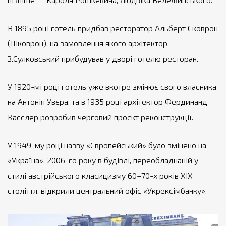
В 1895 році готель придбав ресторатор Альберт Сковрон
(Шковрон), на замовлення якого архітектор
З.Сулковський прибудував у дворі готелю ресторан.
У 1920-мі році готель уже вкотре змінює свого власника
на Антонія Увєра, та в 1935 році архітектор Фердинанд
Касслер розробив черговий проєкт реконструкції.
У 1949-му році назву «Європейський» було змінено на
«Україна». 2006-го року в будівлі, переобладнаній у
стилі австрійського класицизму 60–70-х років XIX
століття, відкрили центральний офіс «Укрексімбанку».