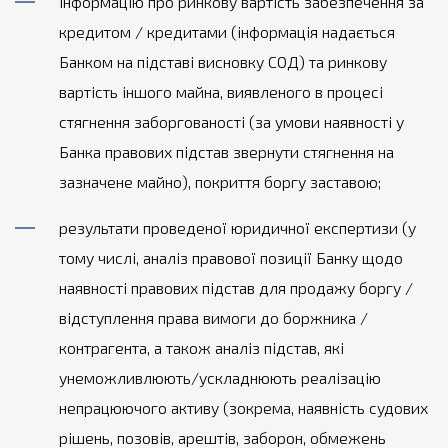
інформацію про ринкову вартість забезпечення за
кредитом / кредитами (інформація надається
Банком на підставі висновку СОД) та ринкову
вартість іншого майна, виявленого в процесі
стягнення заборгованості (за умови наявності у
Банка правових підстав звернути стягнення на
зазначене майно), покриття боргу заставою;
результати проведеної юридичної експертизи (у
тому числі, аналіз правової позиції Банку щодо
наявності правових підстав для продажу боргу /
відступлення права вимоги до боржника /
контрагента, а також аналіз підстав, які
унеможливлюють/ускладнюють реалізацію
непрацюючого активу (зокрема, наявність судових
рішень, позовів, арештів, заборон, обмежень