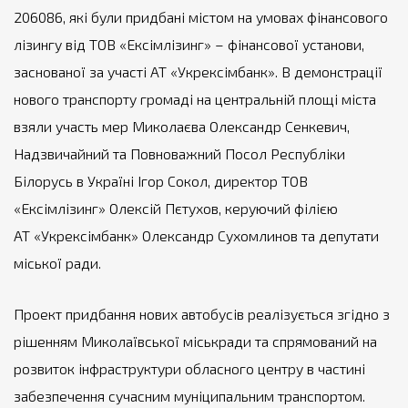
206086, які були придбані містом на умовах фінансового
лізингу від ТОВ «Ексімлізинг» – фінансової установи,
заснованої за участі АТ «Укрексімбанк». В демонстрації
нового транспорту громаді на центральній площі міста
взяли участь мер Миколаєва Олександр Сенкевич,
Надзвичайний та Повноважний Посол Республіки
Білорусь в Україні Ігор Сокол, директор ТОВ
«Ексімлізинг» Олексій Пєтухов, керуючий філією
АТ «Укрексімбанк» Олександр Сухомлинов та депутати
міської ради.
Проект придбання нових автобусів реалізується згідно з
рішенням Миколаївської міськради та спрямований на
розвиток інфраструктури обласного центру в частині
забезпечення сучасним муніципальним транспортом.