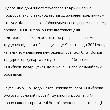
Відповідно до чинного трудового та кримінально-
процесуального законодавства одержання працівником
статусу підозрюваного/обвинуваченого у кримінальному
провадженні не є законною підставою для
відсторонення їх від роботи або розірвання з ними
трудових відносин. З огляду на це 9 листопада 2021 року
начальник управління внутрішньої безпеки Олег Осіпов
та директор департаменту банківської безпеки Ігор
Тельбізов повернулися до виконання своїх службових
обов’язків.
Зауважимо, що щодо Олега Осіпова та Ігоря Тельбізова
був встановлений простій (зупинення роботи), а їх
повноваження припинені без збереження оплати праці
на максимально дозволений законодавством строк, а