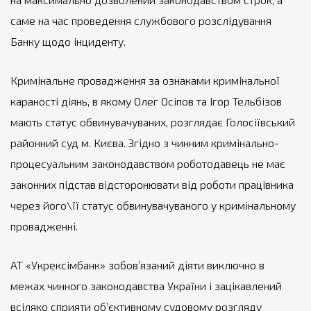
саме на час проведення службового розслідування
Банку щодо інциденту.
Кримінальне провадження за ознаками кримінальної
караності діянь, в якому Олег Осіпов та Ігор Тельбізов
мають статус обвинувачуваних, розглядає Голосіївський
районний суд м. Києва. Згідно з чинним кримінально-
процесуальним законодавством роботодавець не має
законних підстав відсторонювати від роботи працівника
через його\її статус обвинувачуваного у кримінальному
провадженні.
АТ «Укрексімбанк» зобов’язаний діяти виключно в
межах чинного законодавства України і зацікавлений
всіляко сприяти об’єктивному судовому розгляду