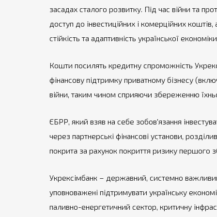
засадах сталого розвитку. Під час війни та пр
доступ до інвестиційних і комерційних коштів,
стійкість та адаптивність української економі
Кошти посилять кредитну спроможність Укрекс
фінансову підтримку приватному бізнесу (включ
війни, таким чином сприяючи збереженню їхньо
ЄБРР, який взяв на себе зобов'язання інвестув
через партнерські фінансові установи, розділи
покрита за рахунок покриття ризику першого 
Укрексімбанк – державний, системно важливий 
уповноважені підтримувати українську економ
паливно-енергетичний сектор, критичну інфраст