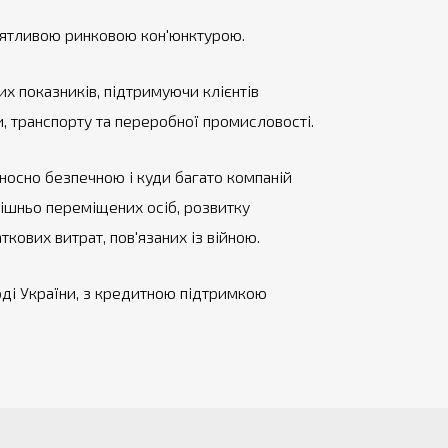
иятливою ринковою кон'юнктурою.
х показників, підтримуючи клієнтів
, транспорту та переробної промисловості.
дносно безпечною і куди багато компаній
рішньо переміщених осіб, розвитку
кових витрат, пов'язаних із війною.
оді України, з кредитною підтримкою