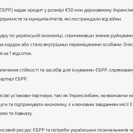
(ЄБРР) надає кредит у розмірі €50 млн державному Укрексім
приємств та муніципалітетів, які постраждали від війни.
дару по українській економіці, спричинивши значне руйнуван
а кордон або стало внутрішньо переміщеними особами. Очіку
 на 1 відсоток.
ечення стійкості та засобів для існування» ЄБРР, спрямовану 
вартирі ЄБРР.
нсові установи-партнери, такі як Укрексімбанк, незважаючи на
и та підтримувати економіку, є ключовим завданням місії ЄБР
опи та Кавказу.
нсовий ресурс ЄБРР та потреби українських позичальників че