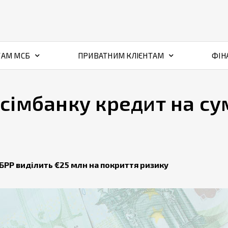
ТАМ МСБ
ПРИВАТНИМ КЛІЄНТАМ
ФІН
сімбанку кредит на су
БРР виділить €25 млн на покриття ризику