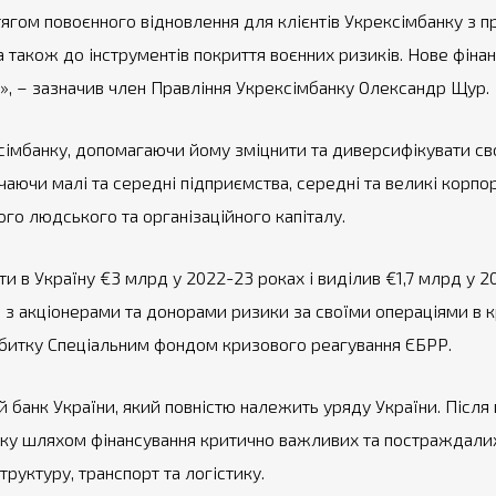
отягом повоєнного відновлення для клієнтів Укрексімбанку з 
 а також до інструментів покриття воєнних ризиків. Нове фін
ки», – зазначив член Правління Укрексімбанку Олександр Щур.
імбанку, допомагаючи йому зміцнити та диверсифікувати св
аючи малі та середні підприємства, середні та великі корпор
го людського та організаційного капіталу.
ати в Україну €3 млрд у 2022-23 роках і виділив €1,7 млрд у 
в з акціонерами та донорами ризики за своїми операціями в 
збитку Спеціальним фондом кризового реагування ЄБРР.
банк України, який повністю належить уряду України. Після 
іку шляхом фінансування критично важливих та постраждалих
руктуру, транспорт та логістику.