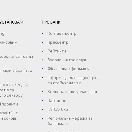
 УСТАНОВАМ
ПРО БАНК
ing
Контакт-центр
інансовим
Пресцентр
Рейтинги
роект зі Світовим
Звернення громадян
Фінансова інформація
ограми України та
Інформація для акціонерів
та стейкхолдерів
роєкт з ЄІБ для
тетів та
Корпоративне управління
ого сектору
Партнери
і проекти
FATCA/CRS
арантії на
й основі
Регіональна мережа та
банкомати