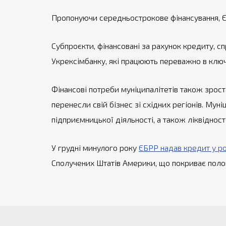
Пропонуючи середньострокове фінансування, 
Субпроєкти, фінансовані за рахунок кредиту, с
Укрексімбанку, які працюють переважно в ключ
Фінансові потреби муніципалітетів також зрост
перенесли свій бізнес зі східних регіонів. Му
підприємницької діяльності, а також ліквіднос
У грудні минулого року
ЄБРР надав кредит у ро
Сполучених Штатів Америки, що покриває полов