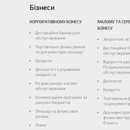
Бізнеси
КОРПОРАТИВНОМУ БІЗНЕСУ
МАЛОМУ ТА СЕР
БІЗНЕСУ
Дистанційне банківське
обслуговування
Зворотний зв
Торговельне фінансування
Дистанційне б
та документарні операції
обслуговуван
Кредити
Відкриття рах
Розрахунково
Депозити та управління
обслуговуван
ліквідністю
Депозити
Розрахунково-касове
обслуговування
Кредити
Компенсаційні програми за
Торговельне 
рахунок бюджетів
та документар
Операції на фінансових
Державні про
ринках
фінансової пі
бізнесу
Лізинг