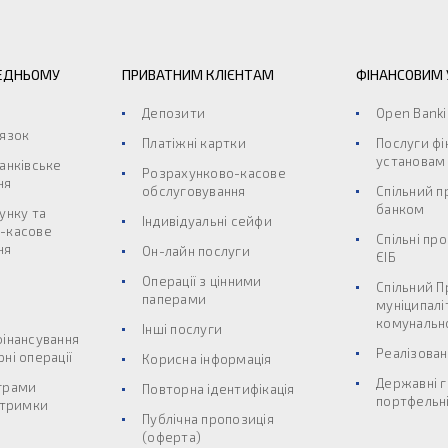
ЕДНЬОМУ
ПРИВАТНИМ КЛІЄНТАМ
ФІНАНСОВИМ
Депозити
Open Bank
’язок
Платіжні картки
Послуги ф
установам
анківське
Розрахунково-касове
ня
обслуговування
Спільний п
банком
унку та
Індивідуальні сейфи
-касове
Спільні пр
ня
Он-лайн послуги
ЄІБ
Операції з цінними
Спільний П
паперами
муніципалі
комунальн
Інші послуги
фінансування
Реалізован
ні операції
Корисна інформація
Державні г
грами
Повторна ідентифікація
портфельні
дтримки
Публічна пропозиція
(оферта)