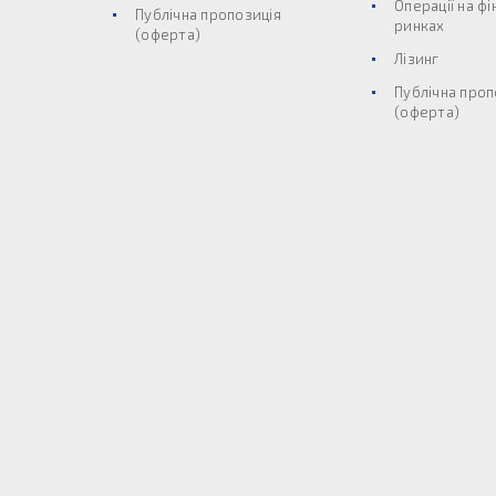
Операції на ф
Публічна пропозиція
ринках
(оферта)
Лізинг
Публічна проп
(оферта)