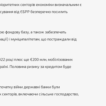
пріоритетних секторів економіки визначальним є
ансування від ЄБРР безперечно посилить
ою фондову базу, а також забезпечать
ації) і муніципалітетам, що постраждали від
2022 році плюс ще €200 млн, мобілізованих
країні. Половина ризику за кредитом буде
початку війни державні банки були
 секторів, включаючи сільське господарство,