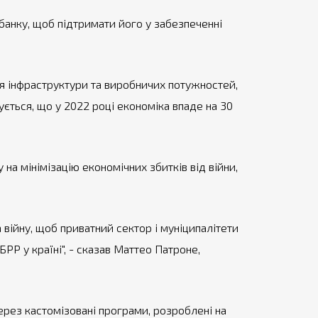
банку, щоб підтримати його у забезпеченні
ня інфраструктури та виробничих потужностей,
ється, що у 2022 році економіка впаде на 30
на мінімізацію економічних збитків від війни,
 війну, щоб приватний сектор і муніципалітети
Р у країні", - сказав Маттео Патроне,
рез кастомізовані програми, розроблені на