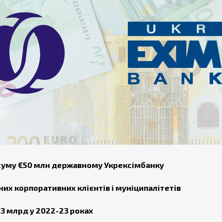
 суму €50 млн державному Укрексімбанку
их корпоративних клієнтів і муніципалітетів
€3 млрд у 2022-23 роках