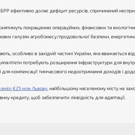
ЄБРР ефективно долає дефіцит ресурсів, спричинений неспр
приятимуть покращенню операційних, фінансових та екологічни
ових галузях агробізнесу/продовольчої безпеки, енергетики
ають, особливо в західній частині України, яка вважається ві
ніципалітети потребують розширення інфраструктури для внут
ті для компенсації тимчасового недоотримання доходів і додат
змірі €25 млн Львову
, найбільшому населеному місту на зах
ину кредиту, щоб забезпечити ліквідність для адаптації.