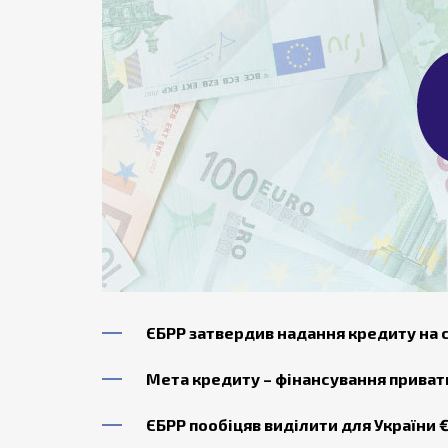
ЄБРР затвердив надання кредиту на
Мета кредиту – фінансування приватн
ЄБРР пообіцяв виділити для України 