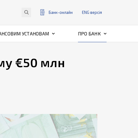
Банк-онлайн
ENG
версiя
АНСОВИМ УСТАНОВАМ
ПРО БАНК
му €50 млн