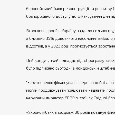
Європейський банк реконструкції та розвитку 
безперервного доступу до фінансування для під
Вторгнення росії в Україну завдало сильного у
а близько 35% довоєнного населення виїхало з
відсотків, а у 2023 році прогнозується зростання
Цей кредит, який підпадає під «Програму забезп
було підписано сьогодні в лондонській штаб-к
"Забезпечення фінансування через надійні фіна
могли продовжувати працювати, надавати послуг
керуючий директор ЄБРР в країнах Східної Євр
«Укрексімбанк впродовж 30 років поєднує фіна