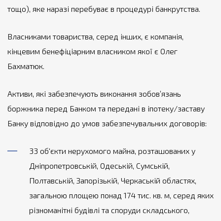
тощо), яке наразі перебуває в процедурі банкрутства.
Власниками товариства, серед інших, є компанія,
кінцевим бенефіціарним власником якої є Олег
Бахматюк.
Активи, які забезпечують виконання зобов’язань
боржника перед Банком та передані в іпотеку/заставу
Банку відповідно до умов забезпечувальних договорів:
33 об'єкти нерухомого майна, розташованих у
Дніпропетровській, Одеській, Сумській,
Полтавській, Запорізькій, Черкаській областях,
загальною площею понад 174 тис. кв. м, серед яких
різноманітні будівлі та споруди складського,