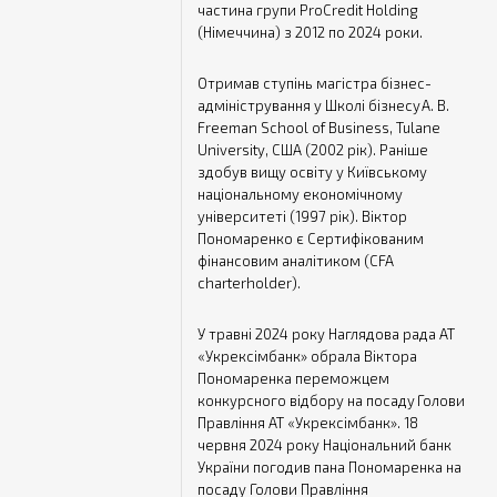
частина групи ProCredit Holding
(Німеччина) з 2012 по 2024 роки.
Отримав ступінь магістра бізнес-
адміністрування у Школі бізнесу A. B.
Freeman School of Business, Tulane
University, США (2002 рік). Раніше
здобув вищу освіту у Київському
національному економічному
університеті (1997 рік). Віктор
Пономаренко є Сертифікованим
фінансовим аналітиком (CFA
charterholder).
У травні 2024 року Наглядова рада АТ
«Укрексімбанк» обрала Віктора
Пономаренка переможцем
конкурсного відбору на посаду Голови
Правління АТ «Укрексімбанк». 18
червня 2024 року Національний банк
України погодив пана Пономаренка на
посаду Голови Правління