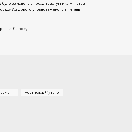
в було звільнено з посади заступника міністра
а посаду Урядового уповноваженого з питань
рвня 2019 року.
оссманн
Ростислав Футало