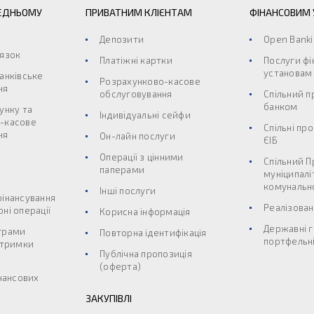
ЕДНЬОМУ
ПРИВАТНИМ КЛІЄНТАМ
ФІНАНСОВИМ
Депозити
Open Bank
’язок
Платіжні картки
Послуги ф
установам
анківське
Розрахунково-касове
ня
обслуговування
Спільний п
банком
унку та
Індивідуальні сейфи
-касове
Спільні пр
ня
Он-лайн послуги
ЄІБ
Операції з цінними
Спільний П
паперами
муніципалі
комунальн
Інші послуги
фінансування
Реалізован
ні операції
Корисна інформація
Державні г
грами
Повторна ідентифікація
портфельні
дтримки
Публічна пропозиція
(оферта)
інансових
ЗАКУПІВЛІ