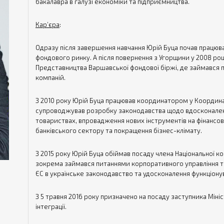
бакалавра в галузі економіки та підприємництва.
Кар’єра
:
Одразу після завершення навчання Юрій Буца почав працюват
фондового ринку. А після повернення з Угорщини у 2008 ро
Представництва Варшавської фондової біржі, де займався п
компаній.
З 2010 року Юрій Буца працював координатором у Координ
супроводжував розробку законодавства щодо вдосконаленн
товариствах, впровадження нових інструментів на фінансо
банківського сектору та покращення бізнес-клімату.
З 2015 року Юрій Буца обіймав посаду члена Національної ком
зокрема займався питаннями корпоративного управління та
ЄС в українське законодавство та удосконалення функціону
З 5 травня 2016 року призначено на посаду заступника Мініс
інтеграції.