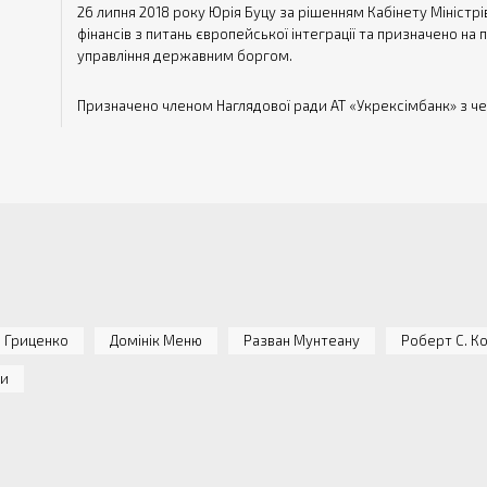
26 липня 2018 року Юрія Буцу за рішенням Кабінету Міністрі
фінансів з питань європейської інтеграції та призначено н
управління державним боргом.
Призначено членом Наглядової ради АТ «Укрексімбанк» з че
 Гриценко
Домінік Меню
Разван Мунтеану
Роберт С. К
ди