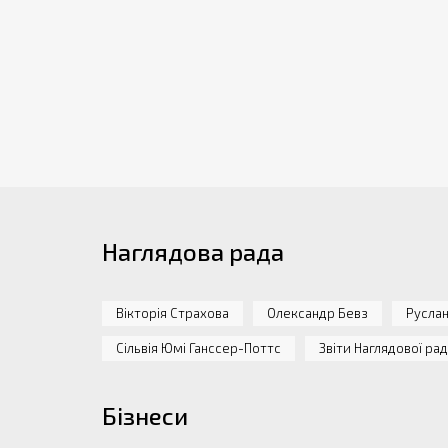
Наглядова рада
Вікторія Страхова
Олександр Бевз
Руслан
Сільвія Юмі Ганссер-Поттс
Звіти Наглядової ра
Бізнеси