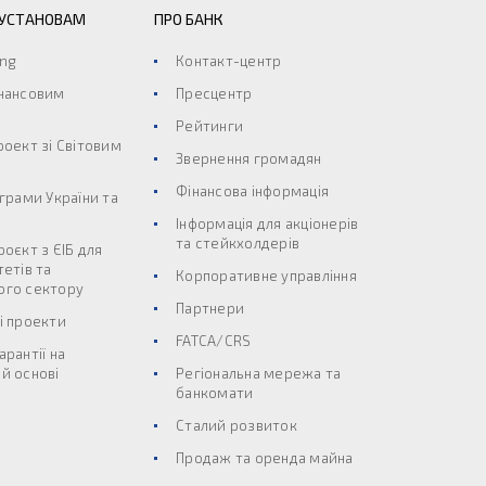
 УСТАНОВАМ
ПРО БАНК
ing
Контакт-центр
інансовим
Пресцентр
Рейтинги
роект зі Світовим
Звернення громадян
Фінансова інформація
ограми України та
Інформація для акціонерів
та стейкхолдерів
роєкт з ЄІБ для
тетів та
Корпоративне управління
ого сектору
Партнери
і проекти
FATCA/CRS
арантії на
й основі
Регіональна мережа та
банкомати
Сталий розвиток
Продаж та оренда майна