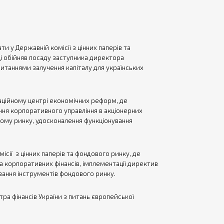
и у Державній комісії з цінних паперів та
ці обійняв посаду заступника директора
итаннями залучення капіталу для українських
аційному центрі економічних реформ, де
я корпоративного управління в акціонерних
вому ринку, удосконалення функціонування
ісії з цінних паперів та фондового ринку, де
 корпоративних фінансів, імплементації директив
вання інструментів фондового ринку.
тра фінансів України з питань європейської