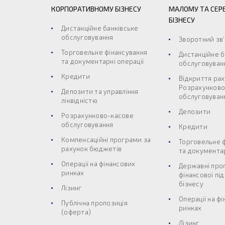
КОРПОРАТИВНОМУ БІЗНЕСУ
МАЛОМУ ТА СЕР
БІЗНЕСУ
Дистанційне банківське
обслуговування
Зворотний зв
Торговельне фінансування
Дистанційне б
та документарні операції
обслуговуван
Кредити
Відкриття рах
Розрахунково
Депозити та управління
обслуговуван
ліквідністю
Депозити
Розрахунково-касове
обслуговування
Кредити
Компенсаційні програми за
Торговельне 
рахунок бюджетів
та документар
Операції на фінансових
Державні про
ринках
фінансової пі
бізнесу
Лізинг
Операції на ф
Публічна пропозиція
ринках
(оферта)
Лізинг